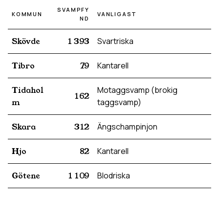
SVAMPFY
KOMMUN
VANLIGAST
ND
Skövde
1 393
Svartriska
Tibro
79
Kantarell
Tidahol
Motaggsvamp (brokig
162
m
taggsvamp)
Skara
312
Ängschampinjon
Hjo
82
Kantarell
Götene
1 109
Blodriska