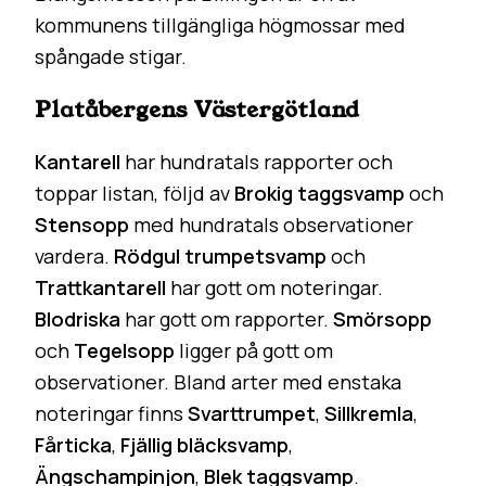
kommunens tillgängliga högmossar med
spångade stigar.
Platåbergens Västergötland
Kantarell
har hundratals rapporter och
toppar listan, följd av
Brokig taggsvamp
och
Stensopp
med hundratals observationer
vardera.
Rödgul trumpetsvamp
och
Trattkantarell
har gott om noteringar.
Blodriska
har gott om rapporter.
Smörsopp
och
Tegelsopp
ligger på gott om
observationer. Bland arter med enstaka
noteringar finns
Svarttrumpet
,
Sillkremla
,
Fårticka
,
Fjällig bläcksvamp
,
Ängschampinjon
,
Blek taggsvamp
.