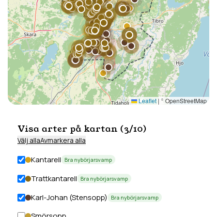
Leaflet
|
© OpenStreetMap
Visa arter på kartan (
3
/
10
)
Välj alla
Avmarkera alla
Kantarell
Bra nybörjarsvamp
Trattkantarell
Bra nybörjarsvamp
Karl-Johan (Stensopp)
Bra nybörjarsvamp
Smörsopp