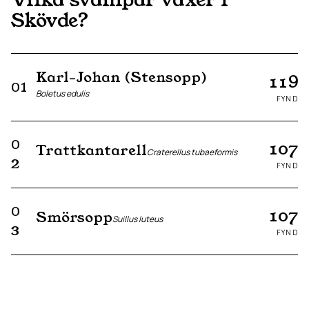
Skövde
?
Karl-Johan (Stensopp)
119
01
Boletus edulis
FYND
0
107
Trattkantarell
Craterellus tubaeformis
2
FYND
0
107
Smörsopp
Suillus luteus
3
FYND