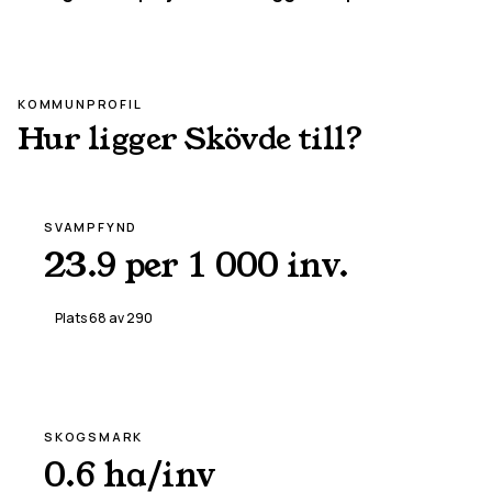
KOMMUNPROFIL
Hur ligger
Skövde
till?
SVAMPFYND
23.9 per 1 000 inv.
Plats
68
av
290
SKOGSMARK
0.6 ha/inv