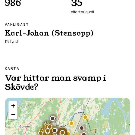
986
35
oftast
augusti
VANLIGAST
Karl-Johan (Stensopp)
119
fynd
KARTA
Var hittar man svamp i
Skövde
?
+
−