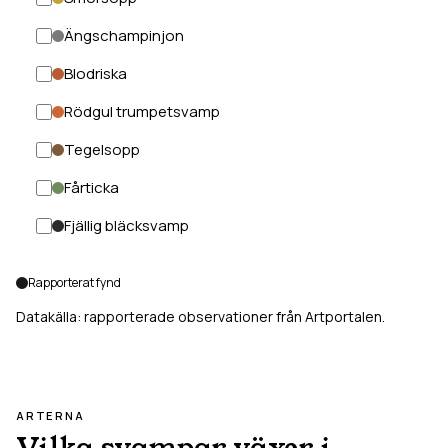
Ängschampinjon
Blodriska
Rödgul trumpetsvamp
Tegelsopp
Fårticka
Fjällig bläcksvamp
Rapporterat fynd
Datakälla: rapporterade observationer från Artportalen.
ARTERNA
Vilka svampar växer i