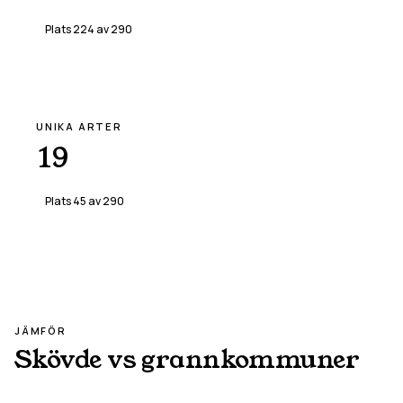
Plats
224
av
290
UNIKA ARTER
19
Plats
45
av
290
JÄMFÖR
Skövde
vs grannkommuner