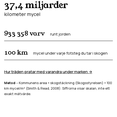
37,4 miljarder
kilometer mycel
933 358
varv
runt jorden
100
km
mycel under varje fotsteg du tar i skogen
Hur träden pratar med varandra under marken →
Metod
– Kommunens area × skogstäckning (Skogsstyrelsen) × 100
km mycel/m² (Smith & Read, 2008). Siffrorna visar skalan, inte ett
exakt mätvärde.