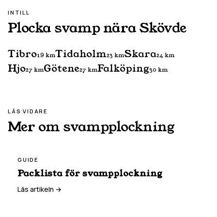
INTILL
Plocka svamp nära
Skövde
Tibro
Tidaholm
Skara
19
km
23
km
24
km
Hjo
Götene
Falköping
27
km
27
km
30
km
LÄS VIDARE
Mer om svampplockning
GUIDE
Packlista för svampplockning
Läs artikeln →