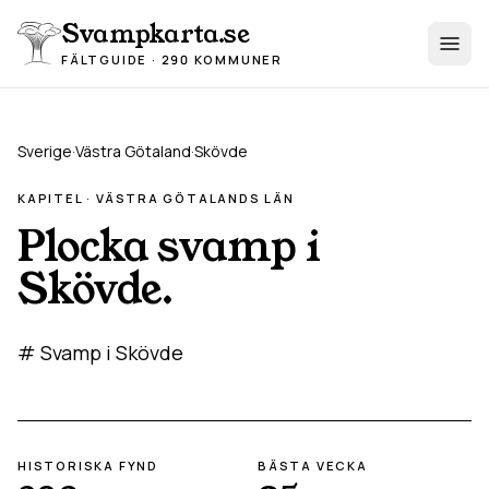
Hoppa till innehåll
Svampkarta.se
FÄLTGUIDE · 290 KOMMUNER
Sverige
·
Västra Götaland
·
Skövde
KAPITEL ·
VÄSTRA GÖTALAND
S LÄN
Plocka svamp i
Skövde
.
# Svamp i Skövde
HISTORISKA FYND
BÄSTA VECKA