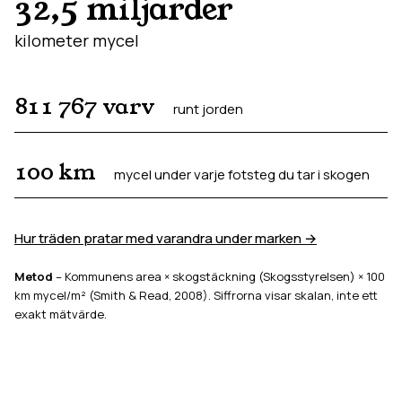
32,5 miljarder
kilometer mycel
811 767
varv
runt jorden
100
km
mycel under varje fotsteg du tar i skogen
Hur träden pratar med varandra under marken →
Metod
– Kommunens area × skogstäckning (Skogsstyrelsen) × 100
km mycel/m² (Smith & Read, 2008). Siffrorna visar skalan, inte ett
exakt mätvärde.