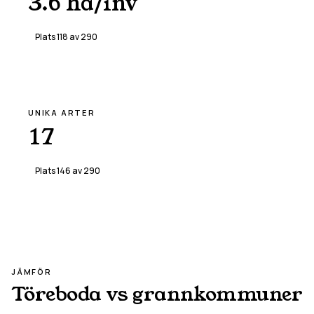
3.6 ha/inv
Plats
118
av
290
UNIKA ARTER
17
Plats
146
av
290
JÄMFÖR
Töreboda
vs grannkommuner