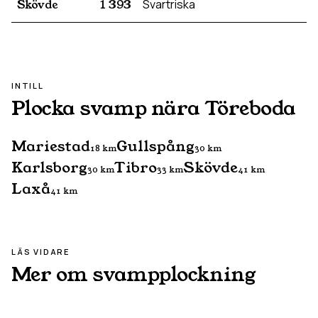
Skövde
1 393
Svartriska
INTILL
Plocka svamp nära
Töreboda
Mariestad
Gullspång
18
km
30
km
Karlsborg
Tibro
Skövde
30
km
33
km
41
km
Laxå
41
km
LÄS VIDARE
Mer om svampplockning