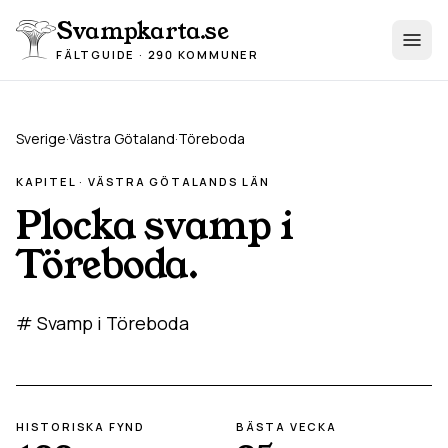
Hoppa till innehåll
Svampkarta.se
FÄLTGUIDE · 290 KOMMUNER
Sverige
·
Västra Götaland
·
Töreboda
KAPITEL ·
VÄSTRA GÖTALAND
S LÄN
Plocka svamp i
Töreboda
.
# Svamp i Töreboda
HISTORISKA FYND
BÄSTA VECKA