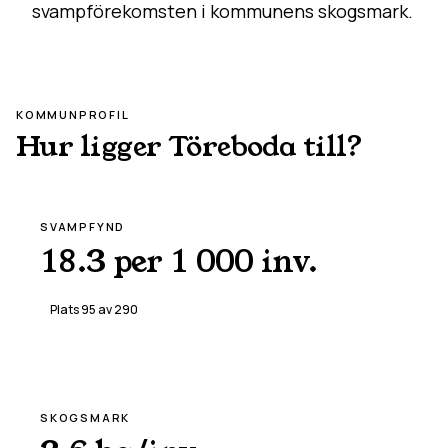
svampförekomsten i kommunens skogsmark.
KOMMUNPROFIL
Hur ligger
Töreboda
till?
SVAMPFYND
18.3 per 1 000 inv.
Plats
95
av
290
SKOGSMARK