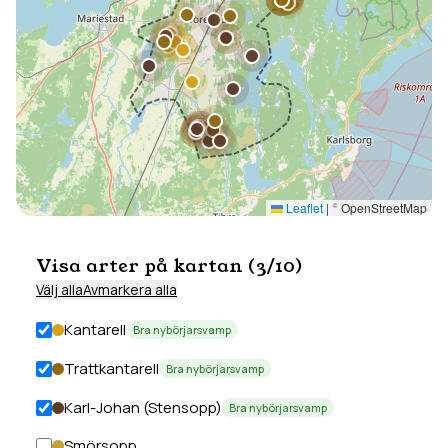
Leaflet
|
© OpenStreetMap
Visa arter på kartan (
3
/
10
)
Välj alla
Avmarkera alla
Kantarell
Bra nybörjarsvamp
Trattkantarell
Bra nybörjarsvamp
Karl-Johan (Stensopp)
Bra nybörjarsvamp
Smörsopp