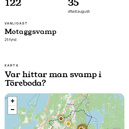
122
35
oftast
augusti
VANLIGAST
Motaggsvamp
25
fynd
KARTA
Var hittar man svamp i
Töreboda
?
+
−