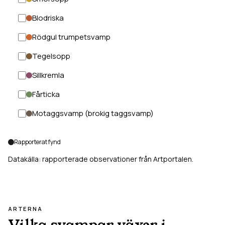
Blodriska
Rödgul trumpetsvamp
Tegelsopp
Sillkremla
Fårticka
Motaggsvamp (brokig taggsvamp)
Rapporterat fynd
Datakälla: rapporterade observationer från Artportalen.
ARTERNA
Vilka svampar växer i