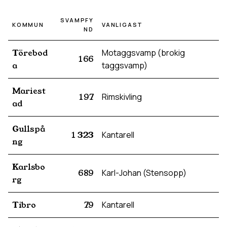
SVAMPFY
KOMMUN
VANLIGAST
ND
Törebod
Motaggsvamp (brokig
166
a
taggsvamp)
Mariest
197
Rimskivling
ad
Gullspå
1 323
Kantarell
ng
Karlsbo
689
Karl-Johan (Stensopp)
rg
Tibro
79
Kantarell