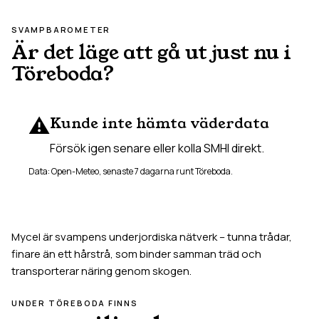
SVAMPBAROMETER
Är det läge att gå ut just nu i
Töreboda
?
⚠️
Kunde inte hämta väderdata
Försök igen senare eller kolla SMHI direkt.
Data: Open-Meteo, senaste 7 dagarna runt
Töreboda
.
Mycel är svampens underjordiska nätverk – tunna trådar,
finare än ett hårstrå, som binder samman träd och
transporterar näring genom skogen.
UNDER
TÖREBODA
FINNS