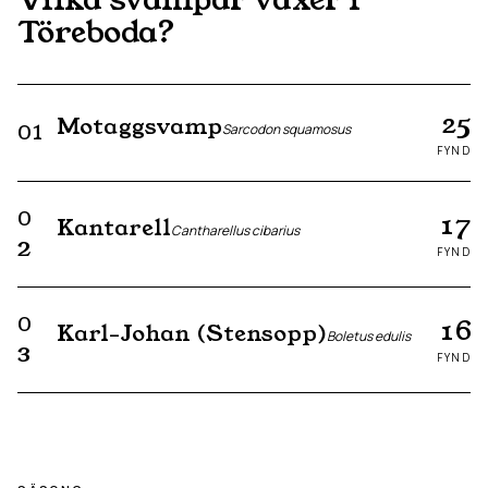
Töreboda
?
25
Motaggsvamp
01
Sarcodon squamosus
FYND
0
17
Kantarell
Cantharellus cibarius
2
FYND
0
16
Karl-Johan (Stensopp)
Boletus edulis
3
FYND