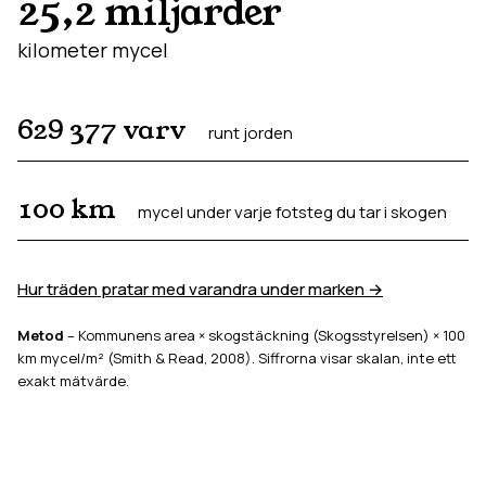
25,2 miljarder
kilometer mycel
629 377
varv
runt jorden
100
km
mycel under varje fotsteg du tar i skogen
Hur träden pratar med varandra under marken →
Metod
– Kommunens area × skogstäckning (Skogsstyrelsen) × 100
km mycel/m² (Smith & Read, 2008). Siffrorna visar skalan, inte ett
exakt mätvärde.