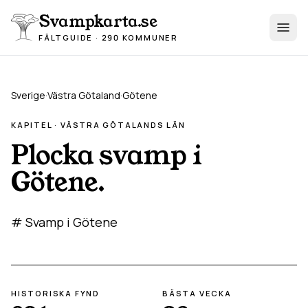
Hoppa till innehåll
Svampkarta.se
FÄLTGUIDE · 290 KOMMUNER
Sverige
·
Västra Götaland
·
Götene
KAPITEL ·
VÄSTRA GÖTALAND
S LÄN
Plocka svamp i
Götene
.
# Svamp i Götene
HISTORISKA FYND
BÄSTA VECKA