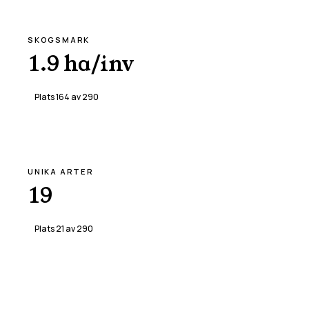
SKOGSMARK
1.9 ha/inv
Plats
164
av
290
UNIKA ARTER
19
Plats
21
av
290