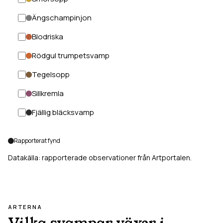
Ängschampinjon
Blodriska
Rödgul trumpetsvamp
Tegelsopp
Sillkremla
Fjällig bläcksvamp
Rapporterat fynd
Datakälla: rapporterade observationer från Artportalen.
ARTERNA
Vilka svampar växer i