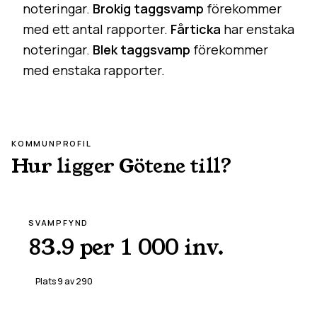
noteringar.
Brokig taggsvamp
förekommer
med ett antal rapporter.
Fårticka
har enstaka
noteringar.
Blek taggsvamp
förekommer
med enstaka rapporter.
KOMMUNPROFIL
Hur ligger
Götene
till?
SVAMPFYND
83.9 per 1 000 inv.
Plats
9
av
290