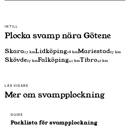
INTILL
Plocka svamp nära
Götene
Skara
Lidköping
Mariestad
17
km
18
km
27
km
Skövde
Falköping
Tibro
27
km
41
km
42
km
LÄS VIDARE
Mer om svampplockning
GUIDE
Packlista för svampplockning