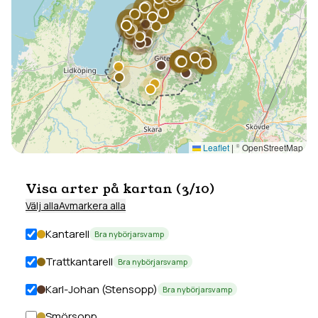
Leaflet
|
© OpenStreetMap
Visa arter på kartan (
3
/
10
)
Välj alla
Avmarkera alla
Kantarell
Bra nybörjarsvamp
Trattkantarell
Bra nybörjarsvamp
Karl-Johan (Stensopp)
Bra nybörjarsvamp
Smörsopp