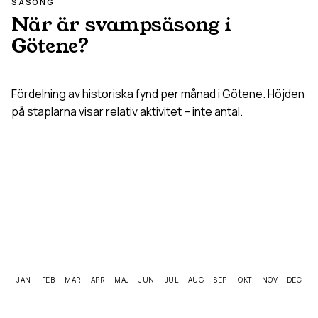
SÄSONG
När är svampsäsong i
Götene
?
Fördelning av historiska fynd per månad i
Götene
. Höjden
på staplarna visar relativ aktivitet – inte antal.
JAN
FEB
MAR
APR
MAJ
JUN
JUL
AUG
SEP
OKT
NOV
DEC