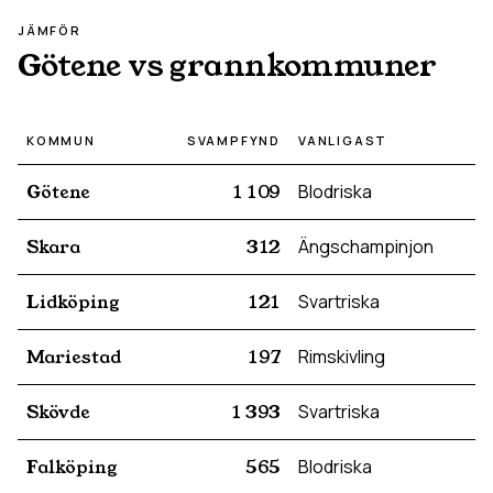
JÄMFÖR
Götene
vs grannkommuner
KOMMUN
SVAMPFYND
VANLIGAST
Götene
1 109
Blodriska
Skara
312
Ängschampinjon
Lidköping
121
Svartriska
Mariestad
197
Rimskivling
Skövde
1 393
Svartriska
Falköping
565
Blodriska