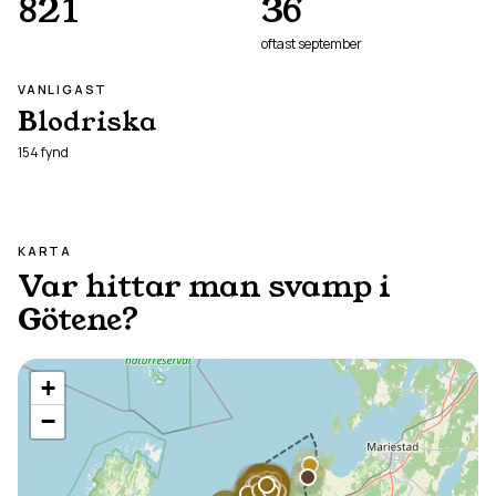
821
36
oftast
september
VANLIGAST
Blodriska
154
fynd
KARTA
Var hittar man svamp i
Götene
?
+
−