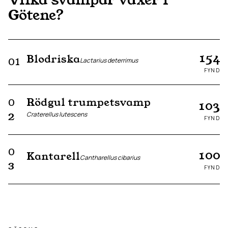
Götene
?
154
Blodriska
01
Lactarius deterrimus
FYND
Rödgul trumpetsvamp
0
103
Craterellus lutescens
2
FYND
0
100
Kantarell
Cantharellus cibarius
3
FYND