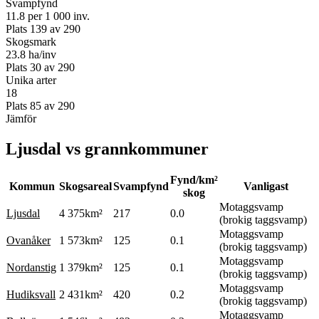
Svampfynd
11.8 per 1 000 inv.
Plats
139
av
290
Skogsmark
23.8 ha/inv
Plats
30
av
290
Unika arter
18
Plats
85
av
290
Jämför
Ljusdal
vs grannkommuner
Fynd/km²
Kommun
Skogsareal
Svampfynd
Vanligast
skog
Motaggsvamp
Ljusdal
4 375
km²
217
0.0
(brokig taggsvamp)
Motaggsvamp
Ovanåker
1 573
km²
125
0.1
(brokig taggsvamp)
Motaggsvamp
Nordanstig
1 379
km²
125
0.1
(brokig taggsvamp)
Motaggsvamp
Hudiksvall
2 431
km²
420
0.2
(brokig taggsvamp)
Motaggsvamp