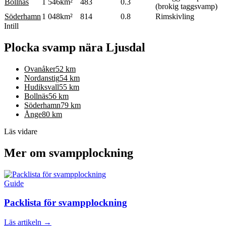
Bollnäs
1 546
km²
483
0.3
(brokig taggsvamp)
Söderhamn
1 048
km²
814
0.8
Rimskivling
Intill
Plocka svamp nära
Ljusdal
Ovanåker
52
km
Nordanstig
54
km
Hudiksvall
55
km
Bollnäs
56
km
Söderhamn
79
km
Ånge
80
km
Läs vidare
Mer om svampplockning
Guide
Packlista för svampplockning
Läs artikeln →