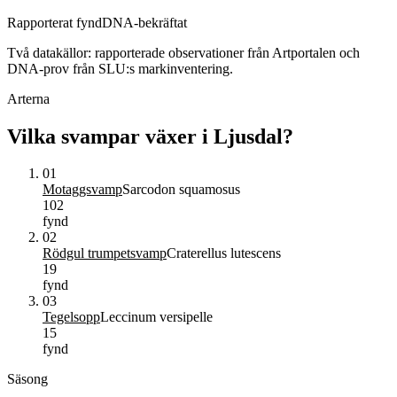
Rapporterat fynd
DNA-bekräftat
Två datakällor: rapporterade observationer från Artportalen och
DNA-prov från SLU:s markinventering.
Arterna
Vilka svampar växer i
Ljusdal
?
01
Motaggsvamp
Sarcodon squamosus
102
fynd
02
Rödgul trumpetsvamp
Craterellus lutescens
19
fynd
03
Tegelsopp
Leccinum versipelle
15
fynd
Säsong