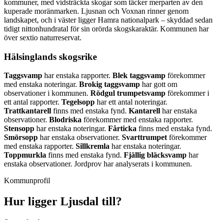
kommuner, med vidsträckta skogar som täcker merparten av den
kuperade moränmarken. Ljusnan och Voxnan rinner genom
landskapet, och i väster ligger Hamra nationalpark – skyddad sedan
tidigt nittonhundratal för sin orörda skogskaraktär. Kommunen har
över sextio naturreservat.
Hälsinglands skogsrike
Taggsvamp
har enstaka rapporter.
Blek taggsvamp
förekommer
med enstaka noteringar.
Brokig taggsvamp
har gott om
observationer i kommunen.
Rödgul trumpetsvamp
förekommer i
ett antal rapporter.
Tegelsopp
har ett antal noteringar.
Trattkantarell
finns med enstaka fynd.
Kantarell
har enstaka
observationer.
Blodriska
förekommer med enstaka rapporter.
Stensopp
har enstaka noteringar.
Fårticka
finns med enstaka fynd.
Smörsopp
har enstaka observationer.
Svarttrumpet
förekommer
med enstaka rapporter.
Sillkremla
har enstaka noteringar.
Toppmurkla
finns med enstaka fynd.
Fjällig bläcksvamp
har
enstaka observationer. Jordprov har analyserats i kommunen.
Kommunprofil
Hur ligger
Ljusdal
till?