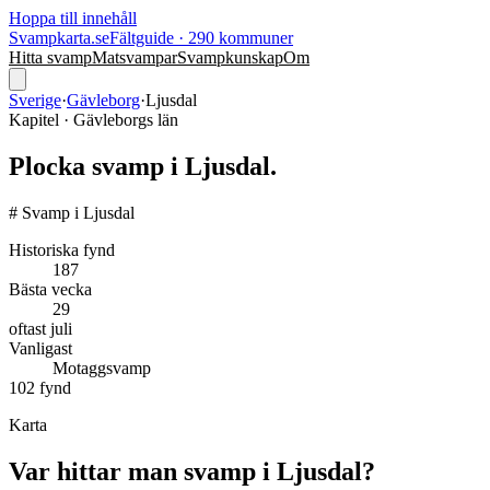
Hoppa till innehåll
Svampkarta.se
Fältguide · 290 kommuner
Hitta svamp
Matsvampar
Svampkunskap
Om
Sverige
·
Gävleborg
·
Ljusdal
Kapitel ·
Gävleborg
s län
Plocka svamp i
Ljusdal
.
# Svamp i Ljusdal
Historiska fynd
187
Bästa vecka
29
oftast
juli
Vanligast
Motaggsvamp
102
fynd
Karta
Var hittar man svamp i
Ljusdal
?