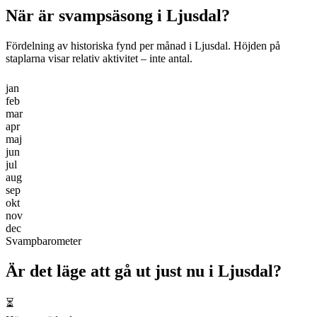
När är svampsäsong i
Ljusdal
?
Fördelning av historiska fynd per månad i
Ljusdal
. Höjden på
staplarna visar relativ aktivitet – inte antal.
jan
feb
mar
apr
maj
jun
jul
aug
sep
okt
nov
dec
Svampbarometer
Är det läge att gå ut just nu i
Ljusdal
?
⏳