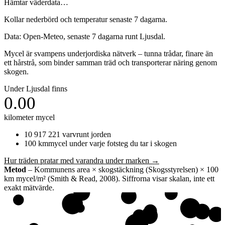
Hämtar väderdata…
Kollar nederbörd och temperatur senaste 7 dagarna.
Data: Open-Meteo, senaste 7 dagarna runt
Ljusdal
.
Mycel är svampens underjordiska nätverk – tunna trådar, finare än
ett hårstrå, som binder samman träd och transporterar näring genom
skogen.
Under
Ljusdal
finns
0.00
kilometer mycel
10 917 221
varv
runt jorden
100
km
mycel under varje fotsteg du tar i skogen
Hur träden pratar med varandra under marken →
Metod
– Kommunens area × skogstäckning (Skogsstyrelsen) × 100
km mycel/m² (Smith & Read, 2008). Siffrorna visar skalan, inte ett
exakt mätvärde.