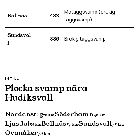
Motaggsvamp (brokig
Bollnäs
483
taggsvamp)
Sundsval
886
Brokig taggsvamp
l
INTILL
Plocka svamp nära
Hudiksvall
Nordanstig
Söderhamn
28
km
48
km
Ljusdal
Bollnäs
Sundsvall
55
km
57
km
75
km
Ovanåker
79
km