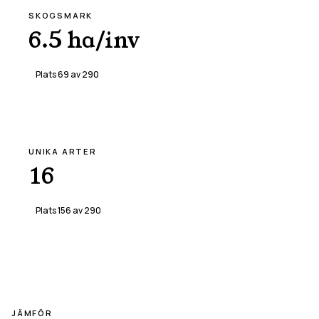
SKOGSMARK
6.5 ha/inv
Plats
69
av
290
UNIKA ARTER
16
Plats
156
av
290
JÄMFÖR