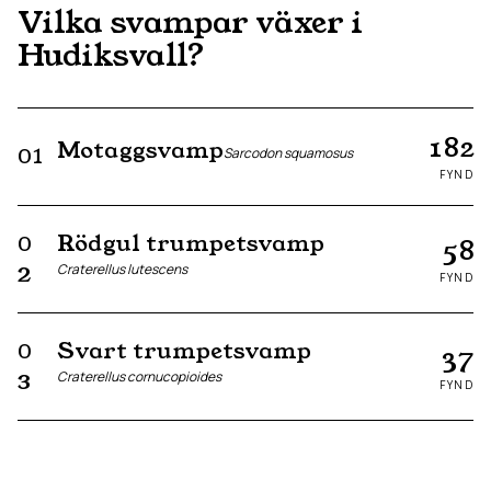
Vilka svampar växer i
Hudiksvall
?
182
Motaggsvamp
01
Sarcodon squamosus
FYND
Rödgul trumpetsvamp
0
58
Craterellus lutescens
2
FYND
Svart trumpetsvamp
0
37
Craterellus cornucopioides
3
FYND