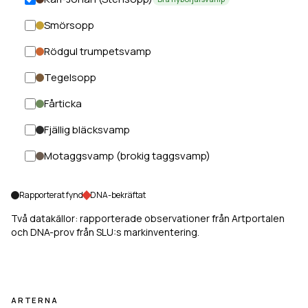
Smörsopp
Rödgul trumpetsvamp
Tegelsopp
Fårticka
Fjällig bläcksvamp
Motaggsvamp (brokig taggsvamp)
Rapporterat fynd
DNA-bekräftat
Två datakällor: rapporterade observationer från Artportalen
och DNA-prov från SLU:s markinventering.
ARTERNA