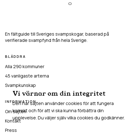
Svampkarta
En fältguide till Sveriges svampskogar, baserad på
verifierade svampfynd från hela Sverige.
BLÄDDRA
Alla 290 kommuner
45
vanligaste arterna
Svampkunskap
Vi värnar om din integritet
INFORMATION
Den här sajten använder cookies för att fungera
korrekt och för att vi ska kunna förbättra din
Om sajten
upplevelse. Du väljer själv vilka cookies du godkänner.
Kontakt
Press
Acceptera alla