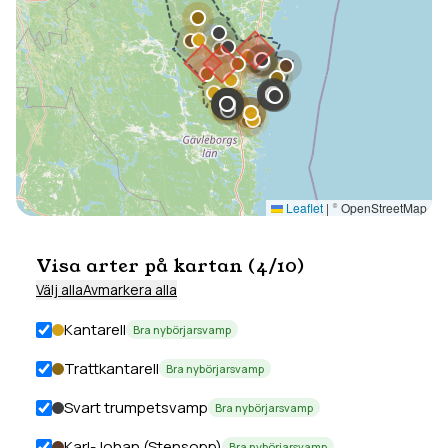
Leaflet
|
© OpenStreetMap
Visa arter på kartan (
4
/
10
)
Välj alla
Avmarkera alla
Kantarell
Bra nybörjarsvamp
Trattkantarell
Bra nybörjarsvamp
Svart trumpetsvamp
Bra nybörjarsvamp
Karl-Johan (Stensopp)
Bra nybörjarsvamp