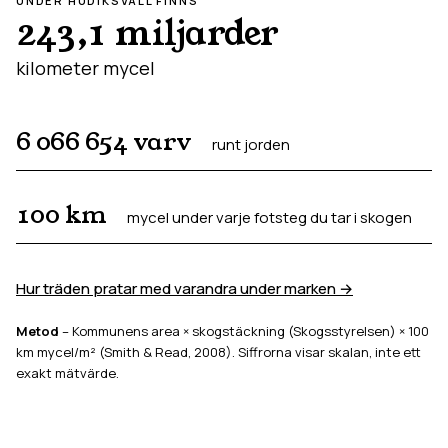
UNDER
HUDIKSVALL
FINNS
243,1 miljarder
kilometer mycel
6 066 654
varv
runt jorden
100
km
mycel under varje fotsteg du tar i skogen
Hur träden pratar med varandra under marken →
Metod
– Kommunens area × skogstäckning (Skogsstyrelsen) × 100
km mycel/m² (Smith & Read, 2008). Siffrorna visar skalan, inte ett
exakt mätvärde.