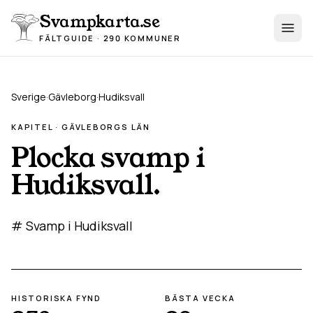
Hoppa till innehåll
Svampkarta.se
FÄLTGUIDE · 290 KOMMUNER
Sverige
·
Gävleborg
·
Hudiksvall
KAPITEL ·
GÄVLEBORG
S LÄN
Plocka svamp i
Hudiksvall
.
# Svamp i Hudiksvall
HISTORISKA FYND
BÄSTA VECKA