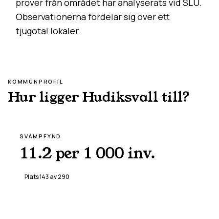
prover från området har analyserats vid SLU.
Observationerna fördelar sig över ett
tjugotal lokaler.
KOMMUNPROFIL
Hur ligger
Hudiksvall
till?
SVAMPFYND
11.2 per 1 000 inv.
Plats
143
av
290