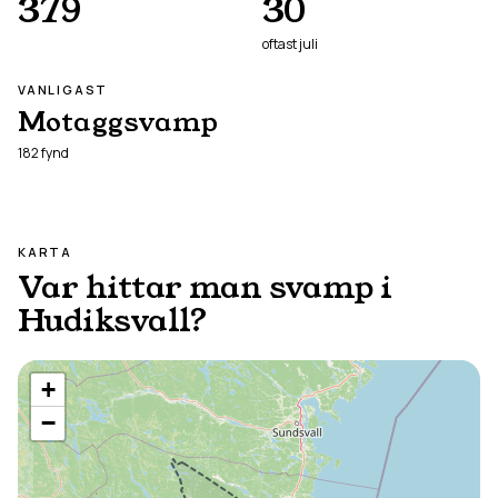
379
30
oftast
juli
VANLIGAST
Motaggsvamp
182
fynd
KARTA
Var hittar man svamp i
Hudiksvall
?
+
−