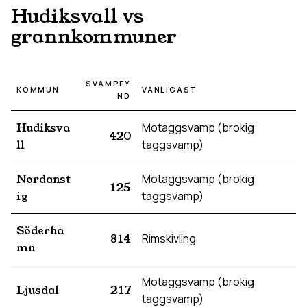
Hudiksvall
vs
grannkommuner
SVAMPFY
KOMMUN
VANLIGAST
ND
Hudiksva
Motaggsvamp (brokig
420
ll
taggsvamp)
Nordanst
Motaggsvamp (brokig
125
ig
taggsvamp)
Söderha
814
Rimskivling
mn
Motaggsvamp (brokig
Ljusdal
217
taggsvamp)