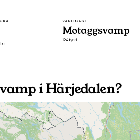
ECKA
VANLIGAST
Motaggsvamp
124
fynd
ber
svamp i
Härjedalen
?