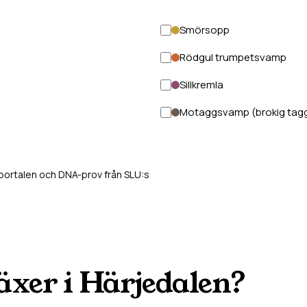
Smörsopp
Rödgul trumpetsvamp
Sillkremla
Motaggsvamp (brokig tag
tportalen och DNA-prov från SLU:s
äxer i
Härjedalen
?