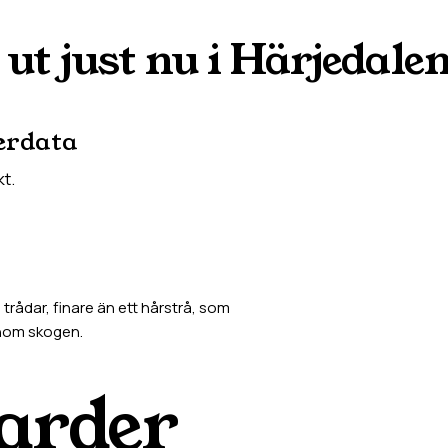
 ut just nu i
Härjedale
erdata
kt.
rådar, finare än ett hårstrå, som
enom skogen.
jarder