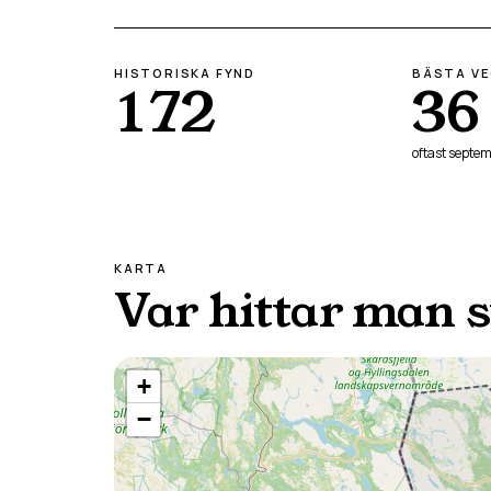
HISTORISKA FYND
BÄSTA V
172
36
oftast
septem
KARTA
Var hittar man 
+
−