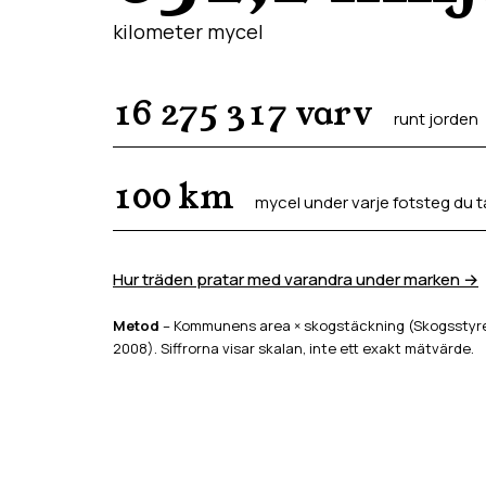
kilometer mycel
16 275 317
varv
runt jorden
100
km
mycel under varje fotsteg du t
Hur träden pratar med varandra under marken →
Metod
– Kommunens area × skogstäckning (Skogsstyrel
2008). Siffrorna visar skalan, inte ett exakt mätvärde.