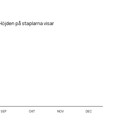
 Höjden på staplarna visar
SEP
OKT
NOV
DEC