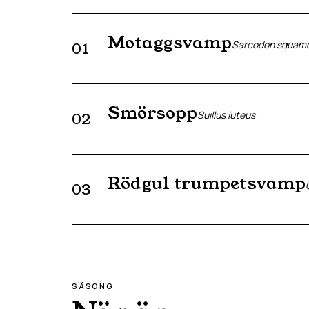
Motaggsvamp
Sarcodon squam
01
Smörsopp
Suillus luteus
02
Rödgul trumpetsvamp
03
SÄSONG