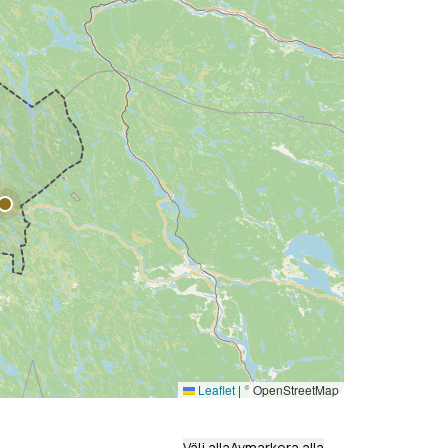
Leaflet
|
© OpenStreetMap
Välj alla
Avmarkera alla