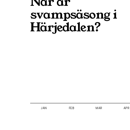
När är
svampsäsong i
Härjedalen
?
JAN
FEB
MAR
APR