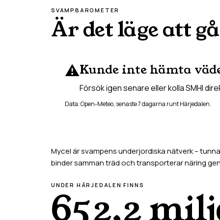
SVAMPBAROMETER
Är det läge att gå
⚠️
Kunde inte hämta väd
Försök igen senare eller kolla SMHI dire
Data: Open-Meteo, senaste 7 dagarna runt
Härjedalen
.
Mycel är svampens underjordiska nätverk – tunna t
binder samman träd och transporterar näring g
UNDER
HÄRJEDALEN
FINNS
652,2 mil