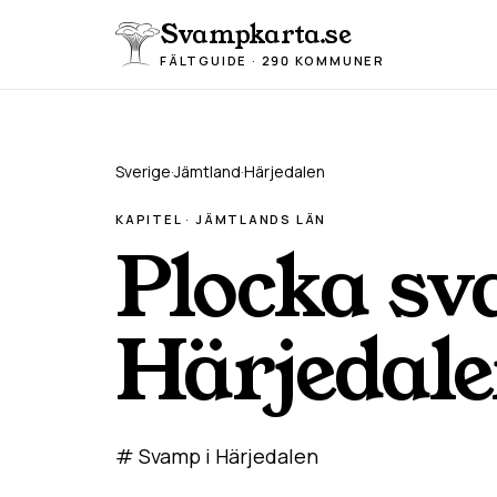
Hoppa till innehåll
Svampkarta.se
FÄLTGUIDE · 290 KOMMUNER
Sverige
·
Jämtland
·
Härjedalen
KAPITEL ·
JÄMTLAND
S LÄN
Plocka sv
Härjedal
# Svamp i Härjedalen