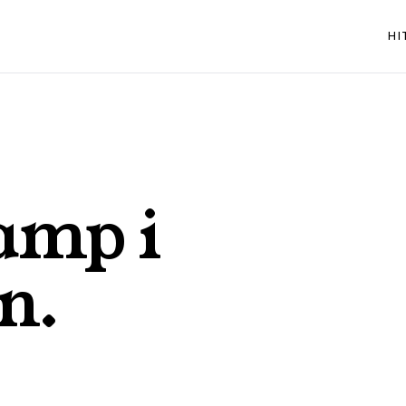
HI
amp i
en
.