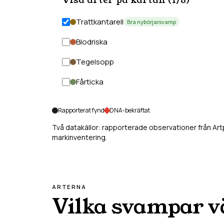
Visa arter på kartan (
1
/
8
)
Trattkantarell
Bra nybörjarsvamp
Blodriska
Tegelsopp
Fårticka
Rapporterat fynd
DNA-bekräftat
Två datakällor: rapporterade observationer från Ar
markinventering.
ARTERNA
Vilka svampar v