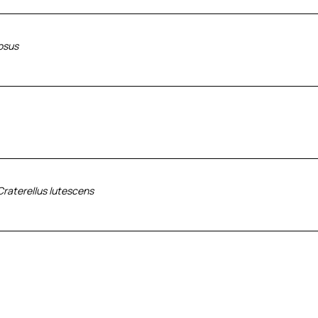
osus
Craterellus lutescens