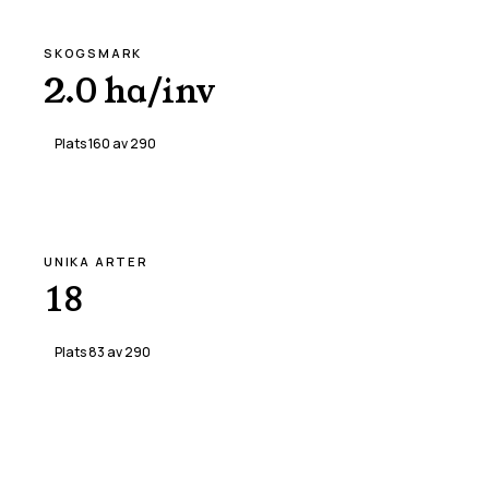
SKOGSMARK
2.0 ha/inv
Plats
160
av
290
UNIKA ARTER
18
Plats
83
av
290