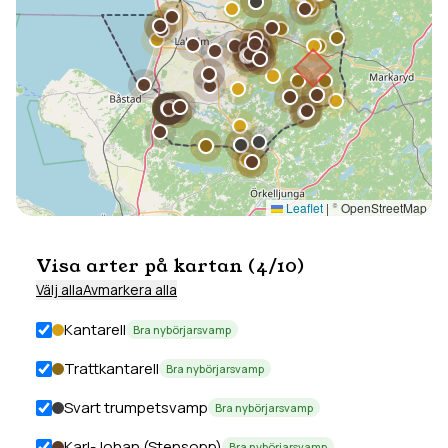
Leaflet
|
© OpenStreetMap
Visa arter på kartan (
4
/
10
)
Välj alla
Avmarkera alla
Kantarell
Bra nybörjarsvamp
Trattkantarell
Bra nybörjarsvamp
Svart trumpetsvamp
Bra nybörjarsvamp
Karl-Johan (Stensopp)
Bra nybörjarsvamp