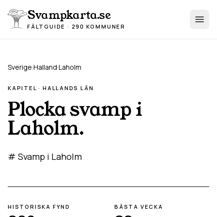
Hoppa till innehåll
Svampkarta.se
FÄLTGUIDE · 290 KOMMUNER
Sverige
·
Halland
·
Laholm
KAPITEL ·
HALLAND
S LÄN
Plocka svamp i
Laholm
.
# Svamp i Laholm
HISTORISKA FYND
BÄSTA VECKA