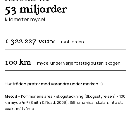
53 miljarder
kilometer mycel
1 322 227
varv
runt jorden
100
km
mycel under varje fotsteg du tar i skogen
Hur träden pratar med varandra under marken →
Metod
– Kommunens area × skogstäckning (Skogsstyrelsen) × 100
km mycel/m² (Smith & Read, 2008). Siffrorna visar skalan, inte ett
exakt mätvärde.