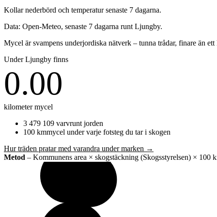
Kollar nederbörd och temperatur senaste 7 dagarna.
Data: Open-Meteo, senaste 7 dagarna runt
Ljungby
.
Mycel är svampens underjordiska nätverk – tunna trådar, finare än et
Under
Ljungby
finns
0.00
kilometer mycel
3 479 109
varv
runt jorden
100
km
mycel under varje fotsteg du tar i skogen
Hur träden pratar med varandra under marken →
Metod
– Kommunens area × skogstäckning (Skogsstyrelsen) × 100 km m