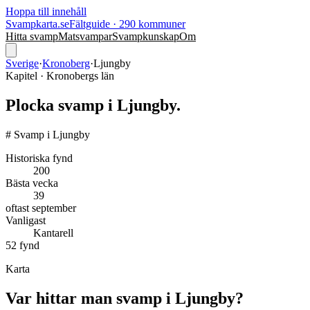
Hoppa till innehåll
Svampkarta.se
Fältguide · 290 kommuner
Hitta svamp
Matsvampar
Svampkunskap
Om
Sverige
·
Kronoberg
·
Ljungby
Kapitel ·
Kronoberg
s län
Plocka svamp i
Ljungby
.
# Svamp i Ljungby
Historiska fynd
200
Bästa vecka
39
oftast
september
Vanligast
Kantarell
52
fynd
Karta
Var hittar man svamp i
Ljungby
?