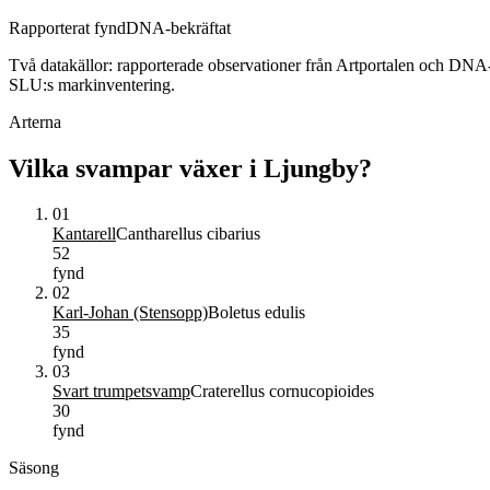
Rapporterat fynd
DNA-bekräftat
Två datakällor: rapporterade observationer från Artportalen och DNA
SLU:s markinventering.
Arterna
Vilka svampar växer i
Ljungby
?
01
Kantarell
Cantharellus cibarius
52
fynd
02
Karl-Johan (Stensopp)
Boletus edulis
35
fynd
03
Svart trumpetsvamp
Craterellus cornucopioides
30
fynd
Säsong