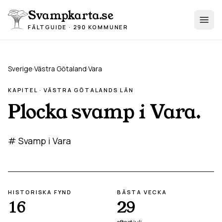
Hoppa till innehåll
Svampkarta.se
FÄLTGUIDE · 290 KOMMUNER
Sverige
·
Västra Götaland
·
Vara
KAPITEL ·
VÄSTRA GÖTALAND
S LÄN
Plocka svamp i
Vara
.
# Svamp i Vara
HISTORISKA FYND
BÄSTA VECKA
16
29