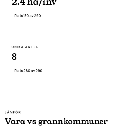
2.4 ha/inv
Plats
150
av
290
UNIKA ARTER
8
Plats
280
av
290
JÄMFÖR
Vara
vs grannkommuner