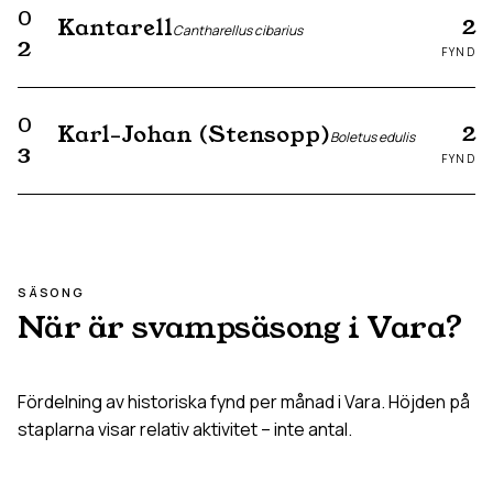
0
2
Kantarell
Cantharellus cibarius
2
FYND
0
2
Karl-Johan (Stensopp)
Boletus edulis
3
FYND
SÄSONG
När är svampsäsong i
Vara
?
Fördelning av historiska fynd per månad i
Vara
. Höjden på
staplarna visar relativ aktivitet – inte antal.