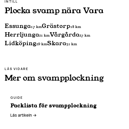
INTILL
Plocka svamp nära
Vara
Essunga
Grästorp
17
km
18
km
Herrljunga
Vårgårda
21
km
27
km
Lidköping
Skara
29
km
31
km
LÄS VIDARE
Mer om svampplockning
GUIDE
Packlista för svampplockning
Läs artikeln →