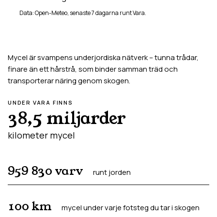
Data: Open-Meteo, senaste 7 dagarna runt
Vara
.
Mycel är svampens underjordiska nätverk – tunna trådar,
finare än ett hårstrå, som binder samman träd och
transporterar näring genom skogen.
UNDER
VARA
FINNS
38,5 miljarder
kilometer mycel
959 830
varv
runt jorden
100
km
mycel under varje fotsteg du tar i skogen