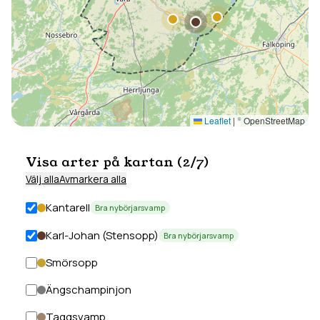
Leaflet
|
© OpenStreetMap
Visa arter på kartan (
2
/
7
)
Välj alla
Avmarkera alla
Kantarell
Bra nybörjarsvamp
Karl-Johan (Stensopp)
Bra nybörjarsvamp
Smörsopp
Ängschampinjon
Taggsvamp