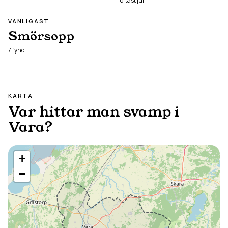
oftast
juli
VANLIGAST
Smörsopp
7
fynd
KARTA
Var hittar man svamp i
Vara
?
+
−