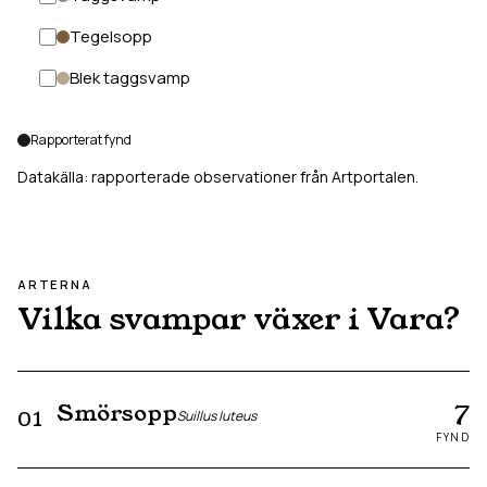
Tegelsopp
Blek taggsvamp
Rapporterat fynd
Datakälla: rapporterade observationer från Artportalen.
ARTERNA
Vilka svampar växer i
Vara
?
7
Smörsopp
01
Suillus luteus
FYND