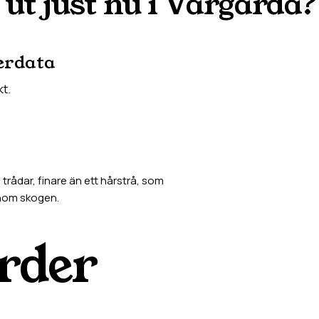
 ut just nu i
Vårgårda
?
erdata
kt.
rådar, finare än ett hårstrå, som
enom skogen.
rder