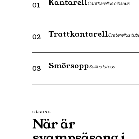
Kantarell
Cantharellus cibarius
01
Trattkantarell
Craterellus tub
02
Smörsopp
Suillus luteus
03
SÄSONG
När är
svampsäsong i