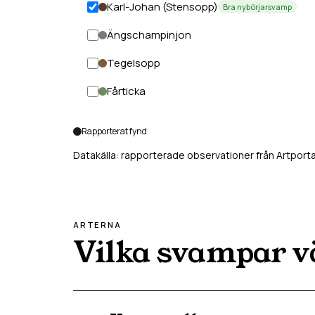
Karl-Johan (Stensopp)
Bra nybörjarsvamp
Ängschampinjon
Tegelsopp
Fårticka
Rapporterat fynd
Datakälla: rapporterade observationer från Artporta
ARTERNA
Vilka svampar v