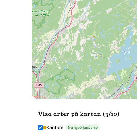
Visa arter på kartan (
3
/
10
)
Kantarell
Bra nybörjarsvamp