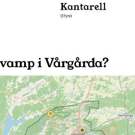
Kantarell
13
fynd
svamp i
Vårgårda
?