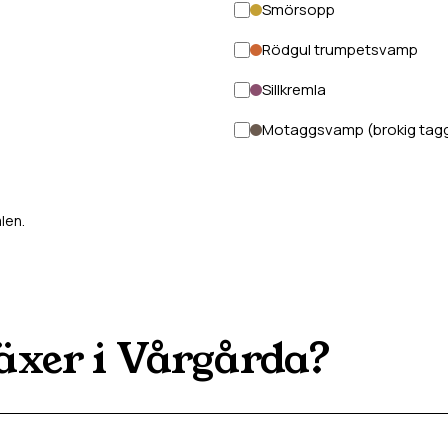
Smörsopp
Rödgul trumpetsvamp
Sillkremla
Motaggsvamp (brokig tag
len.
äxer i
Vårgårda
?