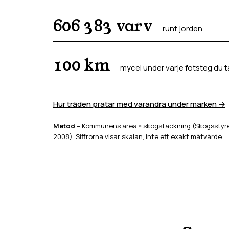
606 383
varv
runt jorden
100
km
mycel under varje fotsteg du t
Hur träden pratar med varandra under marken →
Metod
– Kommunens area × skogstäckning (Skogsstyrel
2008). Siffrorna visar skalan, inte ett exakt mätvärde.