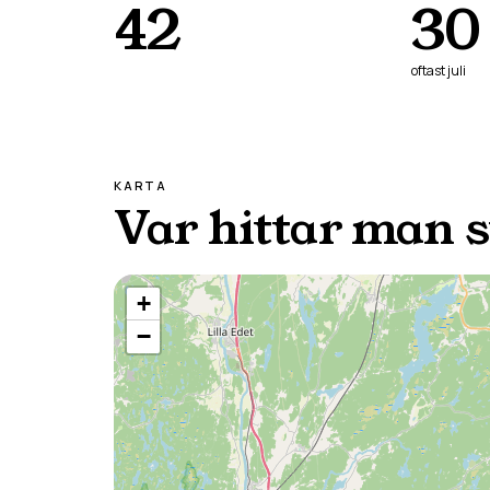
42
30
oftast
juli
KARTA
Var hittar man 
+
−