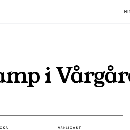
HI
vamp i
Vårgår
ECKA
VANLIGAST