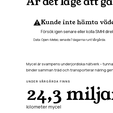
Är det läge att gå
⚠️
Kunde inte hämta väd
Försök igen senare eller kolla SMHI dire
Data: Open-Meteo, senaste 7 dagarna runt
Vårgårda
.
Mycel är svampens underjordiska nätverk – tunna t
binder samman träd och transporterar näring g
UNDER
VÅRGÅRDA
FINNS
24,3 milja
kilometer mycel