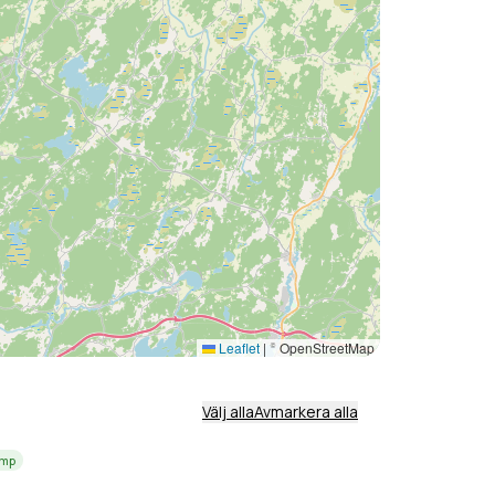
Leaflet
|
© OpenStreetMap
Välj alla
Avmarkera alla
amp