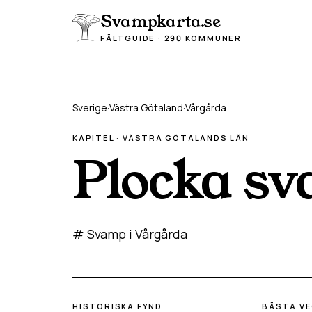
Hoppa till innehåll
Svampkarta.se
FÄLTGUIDE · 290 KOMMUNER
Sverige
·
Västra Götaland
·
Vårgårda
KAPITEL ·
VÄSTRA GÖTALAND
S LÄN
Plocka s
# Svamp i Vårgårda
HISTORISKA FYND
BÄSTA V