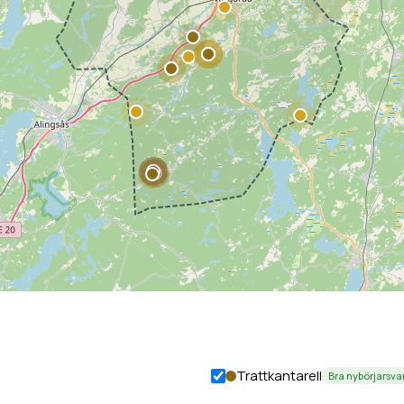
Trattkantarell
Bra nybörjarsv