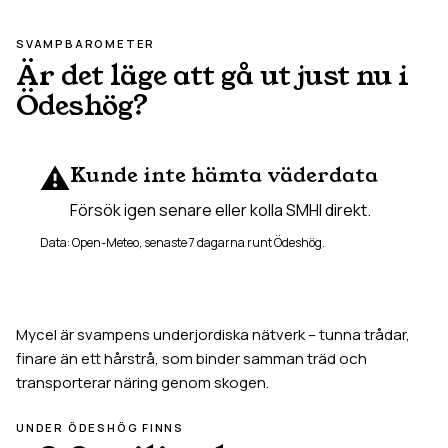
SVAMPBAROMETER
Är det läge att gå ut just nu i
Ödeshög
?
⚠️
Kunde inte hämta väderdata
Försök igen senare eller kolla SMHI direkt.
Data: Open-Meteo, senaste 7 dagarna runt
Ödeshög
.
Mycel är svampens underjordiska nätverk – tunna trådar,
finare än ett hårstrå, som binder samman träd och
transporterar näring genom skogen.
UNDER
ÖDESHÖG
FINNS