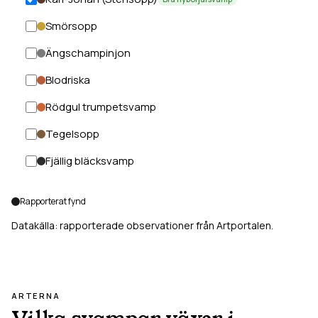
Smörsopp
Ängschampinjon
Blodriska
Rödgul trumpetsvamp
Tegelsopp
Fjällig bläcksvamp
Rapporterat fynd
Datakälla: rapporterade observationer från Artportalen.
ARTERNA