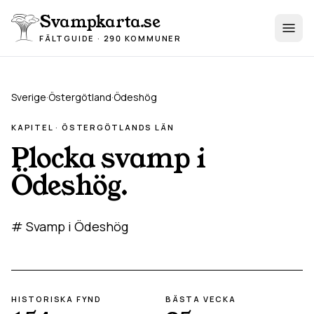
Hoppa till innehåll
Svampkarta.se
FÄLTGUIDE · 290 KOMMUNER
Sverige
·
Östergötland
·
Ödeshög
KAPITEL ·
ÖSTERGÖTLAND
S LÄN
Plocka svamp i
Ödeshög
.
# Svamp i Ödeshög
HISTORISKA FYND
BÄSTA VECKA