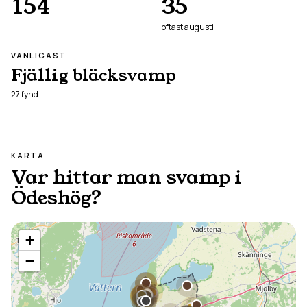
154
35
oftast
augusti
VANLIGAST
Fjällig bläcksvamp
27
fynd
KARTA
Var hittar man svamp i
Ödeshög
?
+
−