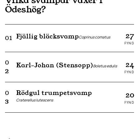
Vilka svampar växer i
Ödeshög
?
27
Fjällig bläcksvamp
01
Coprinus comatus
FYND
0
24
Karl-Johan (Stensopp)
Boletus edulis
2
FYND
Rödgul trumpetsvamp
0
20
Craterellus lutescens
3
FYND