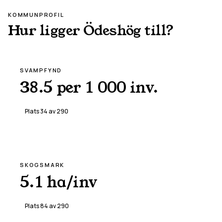
KOMMUNPROFIL
Hur ligger
Ödeshög
till?
SVAMPFYND
38.5 per 1 000 inv.
Plats
34
av
290
SKOGSMARK
5.1 ha/inv
Plats
84
av
290