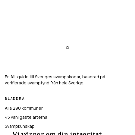
Svampkarta
En fältguide till Sveriges svampskogar, baserad på
verifierade svampfynd från hela Sverige.
BLÄDDRA
Alla 290 kommuner
45
vanligaste arterna
Svampkunskap
Vi värnar om din integritet