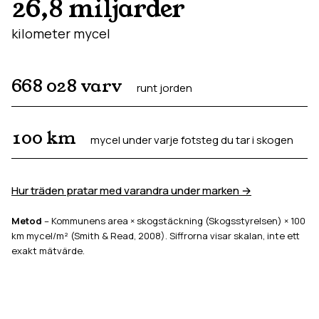
26,8 miljarder
kilometer mycel
668 028
varv
runt jorden
100
km
mycel under varje fotsteg du tar i skogen
Hur träden pratar med varandra under marken →
Metod
– Kommunens area × skogstäckning (Skogsstyrelsen) × 100
km mycel/m² (Smith & Read, 2008). Siffrorna visar skalan, inte ett
exakt mätvärde.