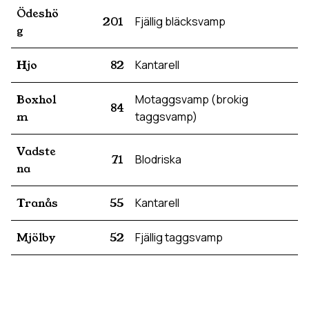
Ödeshö
201
Fjällig bläcksvamp
g
Hjo
82
Kantarell
Boxhol
Motaggsvamp (brokig
84
m
taggsvamp)
Vadste
71
Blodriska
na
Tranås
55
Kantarell
Mjölby
52
Fjällig taggsvamp