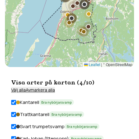
Leaflet
|
© OpenStreetMap
Visa arter på kartan (
4
/
10
)
Välj alla
Avmarkera alla
Kantarell
Bra nybörjarsvamp
Trattkantarell
Bra nybörjarsvamp
Svart trumpetsvamp
Bra nybörjarsvamp
Karl-Johan (Stensopp)
Bra nybörjarsvamp