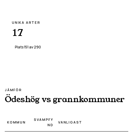
UNIKA ARTER
17
Plats
151
av
290
JÄMFÖR
Ödeshög
vs grannkommuner
SVAMPFY
KOMMUN
VANLIGAST
ND