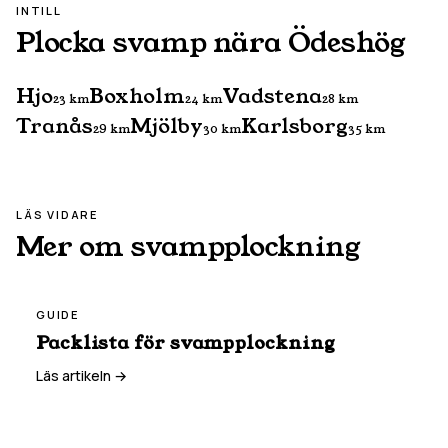
INTILL
Plocka svamp nära
Ödeshög
Hjo
Boxholm
Vadstena
23
km
24
km
28
km
Tranås
Mjölby
Karlsborg
29
km
30
km
35
km
LÄS VIDARE
Mer om svampplockning
GUIDE
Packlista för svampplockning
Läs artikeln →