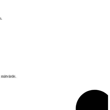
n.
t mätvärde.