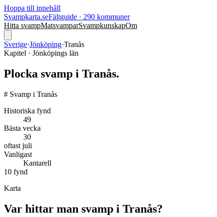
Hoppa till innehåll
Svampkarta.se
Fältguide · 290 kommuner
Hitta svamp
Matsvampar
Svampkunskap
Om
Sverige
·
Jönköping
·
Tranås
Kapitel ·
Jönköping
s län
Plocka svamp i
Tranås
.
# Svamp i Tranås
Historiska fynd
49
Bästa vecka
30
oftast
juli
Vanligast
Kantarell
10
fynd
Karta
Var hittar man svamp i
Tranås
?