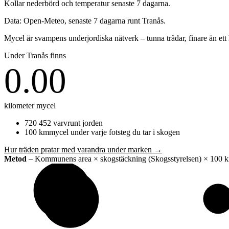
Kollar nederbörd och temperatur senaste 7 dagarna.
Data: Open-Meteo, senaste 7 dagarna runt
Tranås
.
Mycel är svampens underjordiska nätverk – tunna trådar, finare än et
Under
Tranås
finns
0.00
kilometer mycel
720 452
varv
runt jorden
100
km
mycel under varje fotsteg du tar i skogen
Hur träden pratar med varandra under marken →
Metod
– Kommunens area × skogstäckning (Skogsstyrelsen) × 100 km m