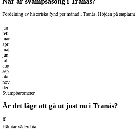
När är svampsäsong i
Tranås
?
Fördelning av historiska fynd per månad i
Tranås
. Höjden på staplarna 
jan
feb
mar
apr
maj
jun
jul
aug
sep
okt
nov
dec
Svampbarometer
Är det läge att gå ut just nu i
Tranås
?
⏳
Hämtar väderdata…