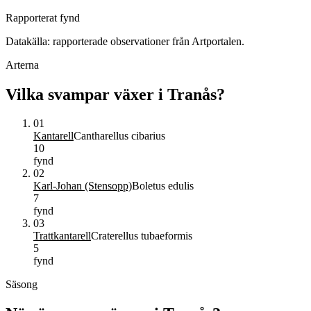
Rapporterat fynd
Datakälla: rapporterade observationer från Artportalen.
Arterna
Vilka svampar växer i
Tranås
?
01
Kantarell
Cantharellus cibarius
10
fynd
02
Karl-Johan (Stensopp)
Boletus edulis
7
fynd
03
Trattkantarell
Craterellus tubaeformis
5
fynd
Säsong