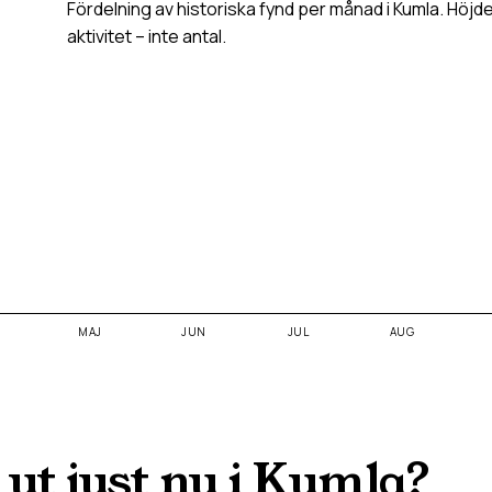
Fördelning av historiska fynd per månad i
Kumla
. Höjd
aktivitet – inte antal.
MAJ
JUN
JUL
AUG
 ut just nu i
Kumla
?