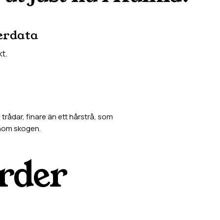
erdata
kt.
rådar, finare än ett hårstrå, som
enom skogen.
rder