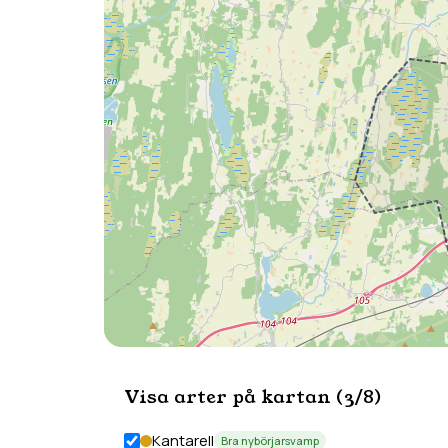
Visa arter på kartan (
3
/
8
)
Kantarell
Bra nybörjarsvamp