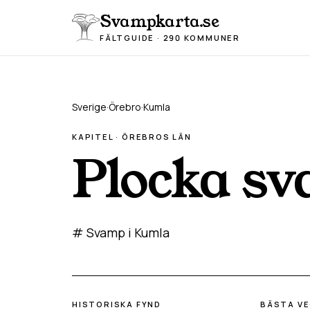
Hoppa till innehåll
Svampkarta.se
FÄLTGUIDE · 290 KOMMUNER
Sverige
·
Örebro
·
Kumla
KAPITEL ·
ÖREBRO
S LÄN
Plocka s
# Svamp i Kumla
HISTORISKA FYND
BÄSTA V