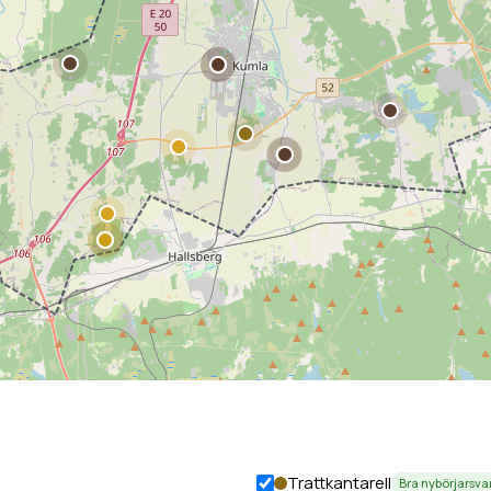
Trattkantarell
Bra nybörjarsv