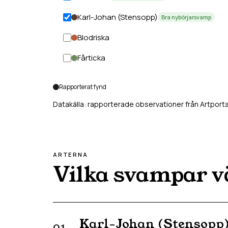
Karl-Johan (Stensopp)
Bra nybörjarsvamp
Blodriska
Fårticka
Rapporterat fynd
Datakälla: rapporterade observationer från Artporta
ARTERNA
Vilka svampar v
Karl-Johan (Stensopp