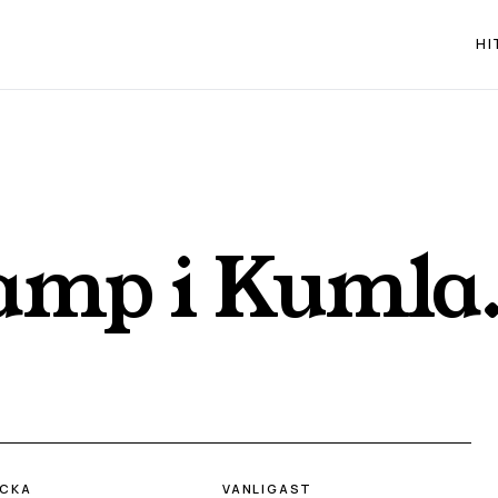
HI
vamp i
Kumla
ECKA
VANLIGAST