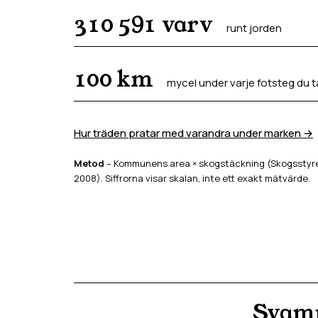
310 591
varv
runt jorden
100
km
mycel under varje fotsteg du t
Hur träden pratar med varandra under marken →
Metod
– Kommunens area × skogstäckning (Skogsstyrel
2008). Siffrorna visar skalan, inte ett exakt mätvärde.
Svamp