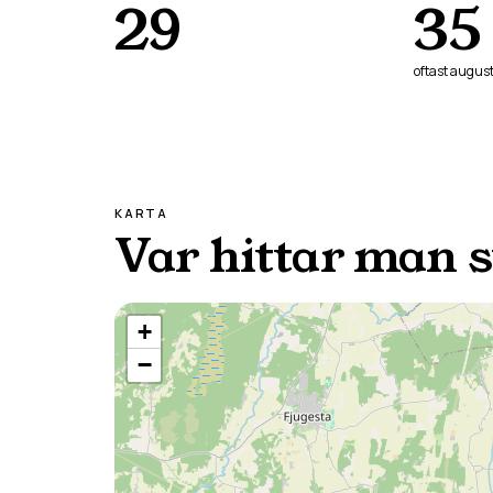
29
35
oftast
august
KARTA
Var hittar man 
+
−