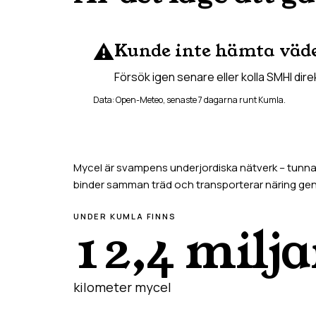
⚠️
Kunde inte hämta väd
Försök igen senare eller kolla SMHI dire
Data: Open-Meteo, senaste 7 dagarna runt
Kumla
.
Mycel är svampens underjordiska nätverk – tunna t
binder samman träd och transporterar näring g
UNDER
KUMLA
FINNS
12,4 milja
kilometer mycel