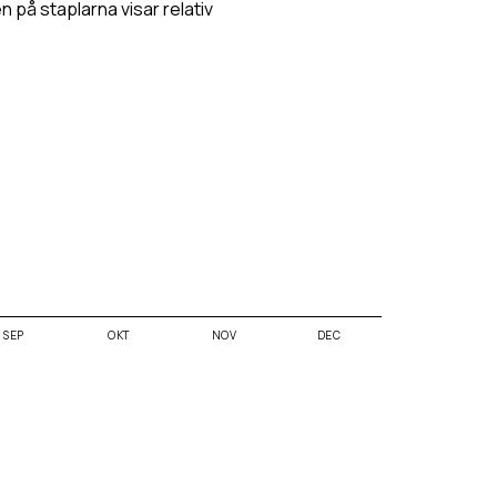
en på staplarna visar relativ
SEP
OKT
NOV
DEC