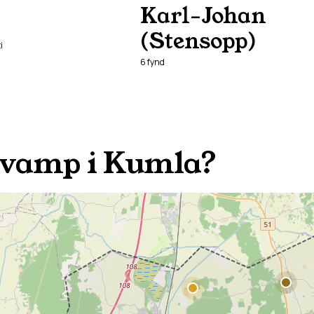
Karl-Johan
(Stensopp)
i
6
fynd
svamp i
Kumla
?