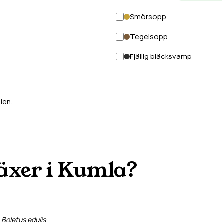
Smörsopp
Tegelsopp
Fjällig bläcksvamp
len.
äxer i
Kumla
?
)
Boletus edulis