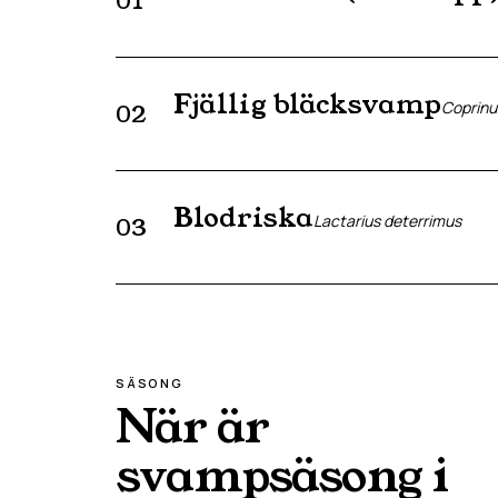
01
Fjällig bläcksvamp
Coprin
02
Blodriska
Lactarius deterrimus
03
SÄSONG
När är
svampsäsong i