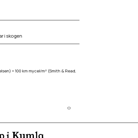
ar i skogen
sen) × 100 km mycel/m² (Smith & Read,
 i Kumla