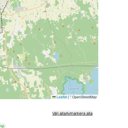
Leaflet
|
© OpenStreetMap
Välj alla
Avmarkera alla
amp