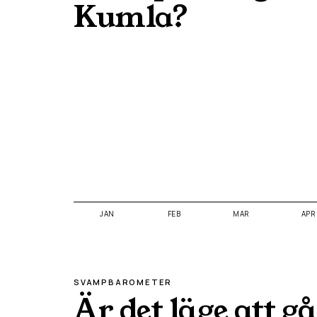
Kumla
?
JAN
FEB
MAR
APR
SVAMPBAROMETER
Är det läge att gå