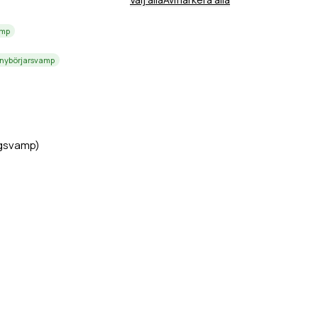
amp
 nybörjarsvamp
gsvamp)