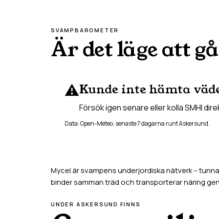
SVAMPBAROMETER
Är det läge att gå
⚠️
Kunde inte hämta väd
Försök igen senare eller kolla SMHI dire
Data: Open-Meteo, senaste 7 dagarna runt
Askersund
.
Mycel är svampens underjordiska nätverk – tunna t
binder samman träd och transporterar näring g
UNDER
ASKERSUND
FINNS