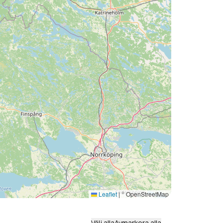
Leaflet
|
© OpenStreetMap
Välj alla
Avmarkera alla