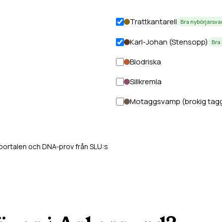
Trattkantarell
Bra nybörjarsv
Karl-Johan (Stensopp)
Bra
Blodriska
Sillkremla
Motaggsvamp (brokig tag
tportalen och DNA-prov från SLU:s