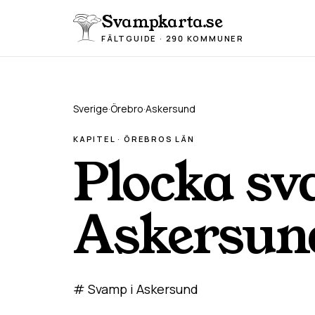
Hoppa till innehåll
Svampkarta.se
FÄLTGUIDE · 290 KOMMUNER
Sverige
·
Örebro
·
Askersund
KAPITEL ·
ÖREBRO
S LÄN
Plocka sv
Askersun
# Svamp i Askersund