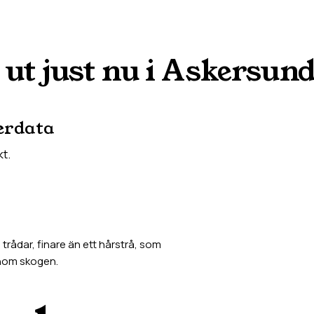
 ut just nu i
Askersun
erdata
kt.
rådar, finare än ett hårstrå, som
enom skogen.