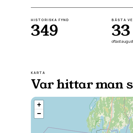
HISTORISKA FYND
BÄSTA V
349
33
oftast
august
KARTA
Var hittar man 
+
−