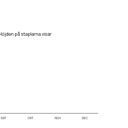
 Höjden på staplarna visar
SEP
OKT
NOV
DEC