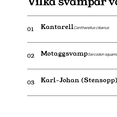
Vilka svampar v
Kantarell
Cantharellus cibarius
01
Motaggsvamp
Sarcodon squam
02
Karl-Johan (Stensopp
03