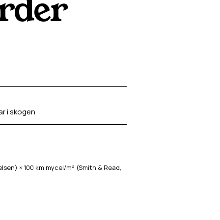
arder
ar i skogen
sen) × 100 km mycel/m² (Smith & Read,