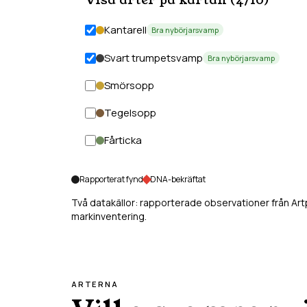
Visa arter på kartan (
4
/
10
)
Kantarell
Bra nybörjarsvamp
Svart trumpetsvamp
Bra nybörjarsvamp
Smörsopp
Tegelsopp
Fårticka
Rapporterat fynd
DNA-bekräftat
Två datakällor: rapporterade observationer från Ar
markinventering.
ARTERNA