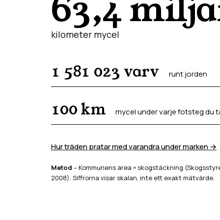
63,4 milj
kilometer mycel
1 581 023
varv
runt jorden
100
km
mycel under varje fotsteg du t
Hur träden pratar med varandra under marken →
Metod
– Kommunens area × skogstäckning (Skogsstyrel
2008). Siffrorna visar skalan, inte ett exakt mätvärde.