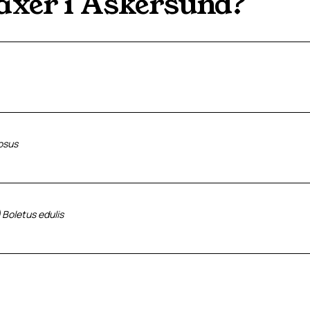
äxer i
Askersund
?
osus
)
Boletus edulis