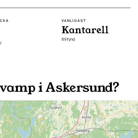
ECKA
VANLIGAST
Kantarell
89
fynd
i
svamp i
Askersund
?