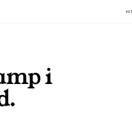
HI
amp i
d
.