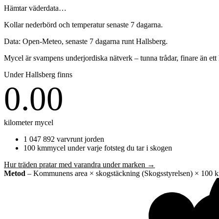
Hämtar väderdata…
Kollar nederbörd och temperatur senaste 7 dagarna.
Data: Open-Meteo, senaste 7 dagarna runt
Hallsberg
.
Mycel är svampens underjordiska nätverk – tunna trådar, finare än et
Under
Hallsberg
finns
0.00
kilometer mycel
1 047 892
varv
runt jorden
100
km
mycel under varje fotsteg du tar i skogen
Hur träden pratar med varandra under marken →
Metod
– Kommunens area × skogstäckning (Skogsstyrelsen) × 100 km m