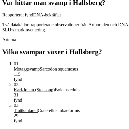
Var hittar man svamp i
Hallsberg
?
Rapporterat fynd
DNA-bekräftat
Två datakällor: rapporterade observationer från Artportalen och DNA
SLU:s markinventering.
Arterna
Vilka svampar växer i
Hallsberg
?
01
Motaggsvamp
Sarcodon squamosus
115
fynd
02
Karl-Johan (Stensopp)
Boletus edulis
31
fynd
03
Trattkantarell
Craterellus tubaeformis
29
fynd