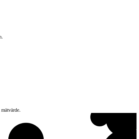
n.
t mätvärde.