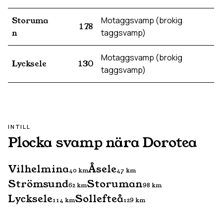
Storuma
Motaggsvamp (brokig
178
n
taggsvamp)
Motaggsvamp (brokig
Lycksele
130
taggsvamp)
INTILL
Plocka svamp nära
Dorotea
Vilhelmina
Åsele
40
km
47
km
Strömsund
Storuman
62
km
98
km
Lycksele
Sollefteå
114
km
129
km