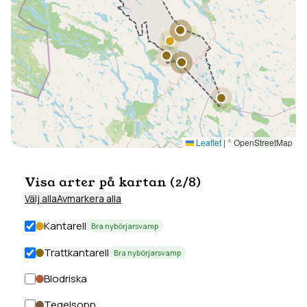
Leaflet
|
© OpenStreetMap
Visa arter på kartan (
2
/
8
)
Välj alla
Avmarkera alla
Kantarell
Bra nybörjarsvamp
Trattkantarell
Bra nybörjarsvamp
Blodriska
Tegelsopp