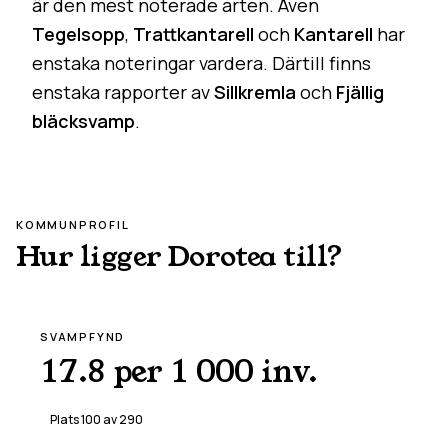
är den mest noterade arten. Även
Tegelsopp
,
Trattkantarell
och
Kantarell
har
enstaka noteringar vardera. Därtill finns
enstaka rapporter av
Sillkremla
och
Fjällig
bläcksvamp
.
KOMMUNPROFIL
Hur ligger
Dorotea
till?
SVAMPFYND
17.8 per 1 000 inv.
Plats
100
av
290