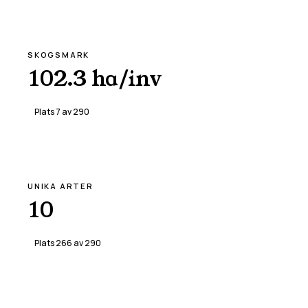
SKOGSMARK
102.3 ha/inv
Plats
7
av
290
UNIKA ARTER
10
Plats
266
av
290