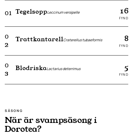
16
Tegelsopp
01
Leccinum versipelle
FYND
0
8
Trattkantarell
Craterellus tubaeformis
2
FYND
0
5
Blodriska
Lactarius deterrimus
3
FYND
SÄSONG
När är svampsäsong i
Dorotea
?