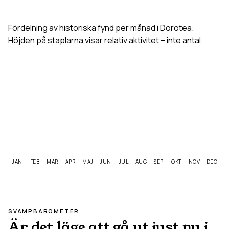
Fördelning av historiska fynd per månad i
Dorotea
.
Höjden på staplarna visar relativ aktivitet – inte antal.
JAN
FEB
MAR
APR
MAJ
JUN
JUL
AUG
SEP
OKT
NOV
DEC
SVAMPBAROMETER
Är det läge att gå ut just nu i