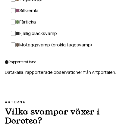
Sillkremla
Fårticka
Fjällig bläcksvamp
Motaggsvamp (brokig taggsvamp)
Rapporterat fynd
Datakälla: rapporterade observationer från Artportalen.
ARTERNA
Vilka svampar växer i
Dorotea
?