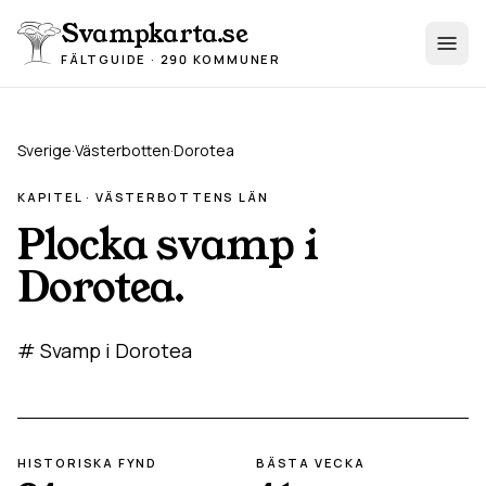
Hoppa till innehåll
Svampkarta.se
FÄLTGUIDE · 290 KOMMUNER
Sverige
·
Västerbotten
·
Dorotea
KAPITEL ·
VÄSTERBOTTEN
S LÄN
Plocka svamp i
Dorotea
.
# Svamp i Dorotea
HISTORISKA FYND
BÄSTA VECKA