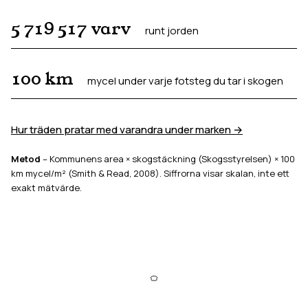
5 719 517
varv
runt jorden
100
km
mycel under varje fotsteg du tar i skogen
Hur träden pratar med varandra under marken →
Metod
– Kommunens area × skogstäckning (Skogsstyrelsen) × 100
km mycel/m² (Smith & Read, 2008). Siffrorna visar skalan, inte ett
exakt mätvärde.