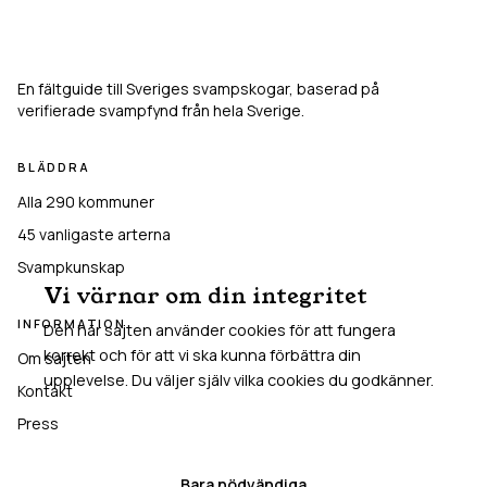
Svampkarta
En fältguide till Sveriges svampskogar, baserad på
verifierade svampfynd från hela Sverige.
BLÄDDRA
Alla 290 kommuner
45
vanligaste arterna
Svampkunskap
Vi värnar om din integritet
INFORMATION
Den här sajten använder cookies för att fungera
korrekt och för att vi ska kunna förbättra din
Om sajten
upplevelse. Du väljer själv vilka cookies du godkänner.
Kontakt
Press
Acceptera alla
Bara nödvändiga