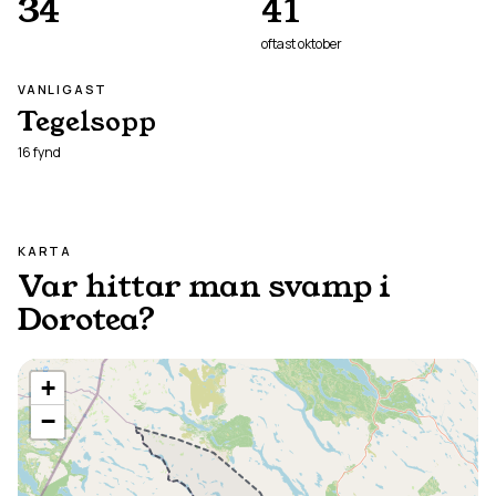
34
41
oftast
oktober
VANLIGAST
Tegelsopp
16
fynd
KARTA
Var hittar man svamp i
Dorotea
?
+
−