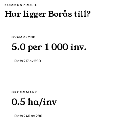
KOMMUNPROFIL
Hur ligger
Borås
till?
SVAMPFYND
5.0 per 1 000 inv.
Plats
217
av
290
SKOGSMARK
0.5 ha/inv
Plats
240
av
290