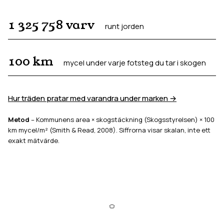
1 325 758
varv
runt jorden
100
km
mycel under varje fotsteg du tar i skogen
Hur träden pratar med varandra under marken →
Metod
– Kommunens area × skogstäckning (Skogsstyrelsen) × 100
km mycel/m² (Smith & Read, 2008). Siffrorna visar skalan, inte ett
exakt mätvärde.