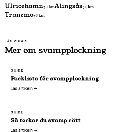
Ulricehamn
Alingsås
30
km
34
km
Tranemo
36
km
LÄS VIDARE
Mer om svampplockning
GUIDE
Packlista för svampplockning
Läs artikeln →
GUIDE
Så torkar du svamp rätt
Läs artikeln →