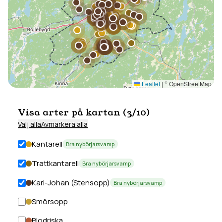
Leaflet
|
© OpenStreetMap
Visa arter på kartan (
3
/
10
)
Välj alla
Avmarkera alla
Kantarell
Bra nybörjarsvamp
Trattkantarell
Bra nybörjarsvamp
Karl-Johan (Stensopp)
Bra nybörjarsvamp
Smörsopp
Blodriska