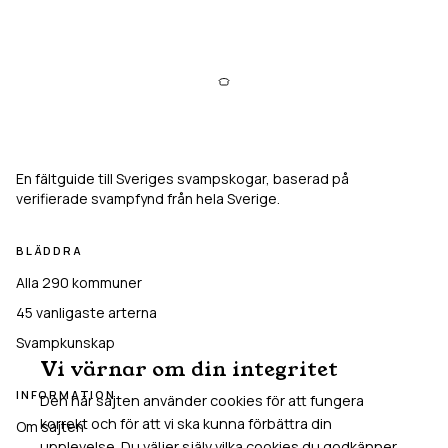
Svampkarta
En fältguide till Sveriges svampskogar, baserad på
verifierade svampfynd från hela Sverige.
BLÄDDRA
Alla 290 kommuner
45
vanligaste arterna
Svampkunskap
Vi värnar om din integritet
INFORMATION
Den här sajten använder cookies för att fungera
korrekt och för att vi ska kunna förbättra din
Om sajten
upplevelse. Du väljer själv vilka cookies du godkänner.