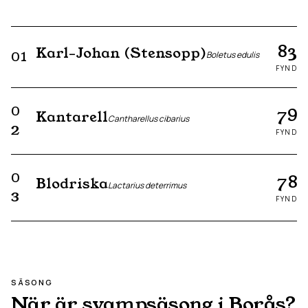
83
Karl-Johan (Stensopp)
01
Boletus edulis
FYND
0
79
Kantarell
Cantharellus cibarius
2
FYND
0
78
Blodriska
Lactarius deterrimus
3
FYND
SÄSONG
När är svampsäsong i
Borås
?