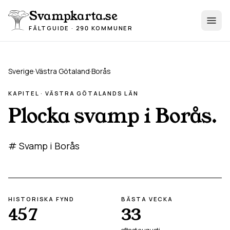
Hoppa till innehåll
Svampkarta.se
FÄLTGUIDE · 290 KOMMUNER
Sverige
·
Västra Götaland
·
Borås
KAPITEL ·
VÄSTRA GÖTALAND
S LÄN
Plocka svamp i
Borås
.
# Svamp i Borås
HISTORISKA FYND
BÄSTA VECKA
457
33