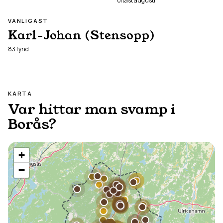
oftast
augusti
VANLIGAST
Karl-Johan (Stensopp)
83
fynd
KARTA
Var hittar man svamp i
Borås
?
+
−