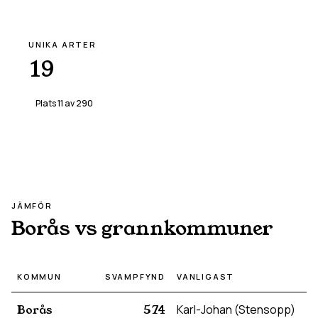
UNIKA ARTER
19
Plats
11
av
290
JÄMFÖR
Borås
vs grannkommuner
KOMMUN
SVAMPFYND
VANLIGAST
Borås
574
Karl-Johan (Stensopp)