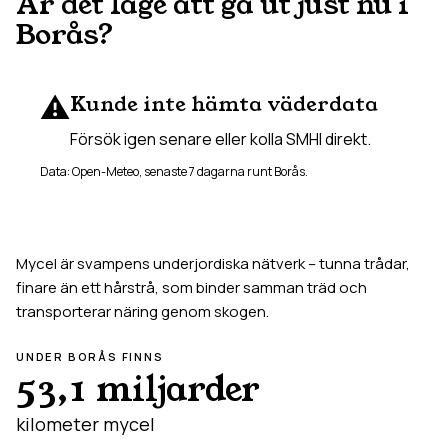
Är det läge att gå ut just nu i
Borås
?
⚠️
Kunde inte hämta väderdata
Försök igen senare eller kolla SMHI direkt.
Data: Open-Meteo, senaste 7 dagarna runt
Borås
.
Mycel är svampens underjordiska nätverk – tunna trådar,
finare än ett hårstrå, som binder samman träd och
transporterar näring genom skogen.
UNDER
BORÅS
FINNS
53,1 miljarder
kilometer mycel