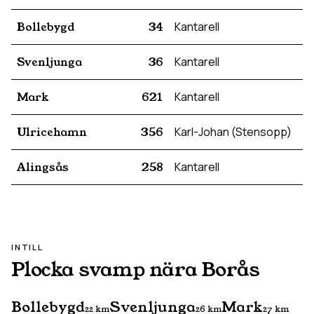
Bollebygd
34
Kantarell
Svenljunga
36
Kantarell
Mark
621
Kantarell
Ulricehamn
356
Karl-Johan (Stensopp)
Alingsås
258
Kantarell
INTILL
Plocka svamp nära
Borås
Bollebygd
Svenljunga
Mark
22
km
26
km
27
km