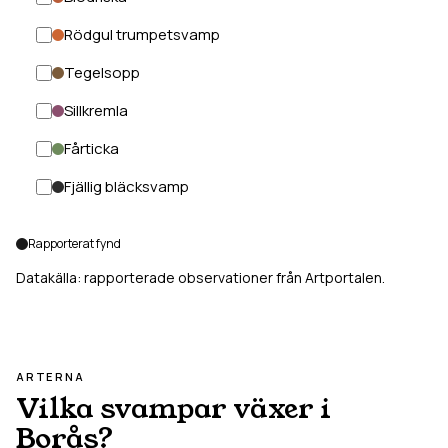
Rödgul trumpetsvamp
Tegelsopp
Sillkremla
Fårticka
Fjällig bläcksvamp
Rapporterat fynd
Datakälla: rapporterade observationer från Artportalen.
ARTERNA
Vilka svampar växer i
Borås
?