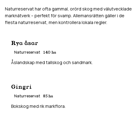
Naturreservat har ofta gammal, orörd skog med välutvecklade
marknätverk – perfekt för svamp. Allemansrätten gäller i de
flesta naturreservat, men kontrollera lokala regler.
Rya åsar
Naturreservat
140
ha
Åslandskap med tallskog och sandmark.
Gingri
Naturreservat
85
ha
Bokskog med rik markflora.