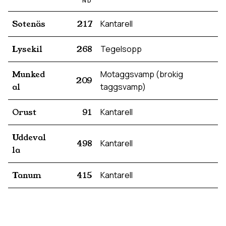
ND
Sotenäs
217
Kantarell
Lysekil
268
Tegelsopp
Munked
Motaggsvamp (brokig
209
al
taggsvamp)
Orust
91
Kantarell
Uddeval
498
Kantarell
la
Tanum
415
Kantarell