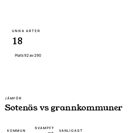
UNIKA ARTER
18
Plats
92
av
290
JÄMFÖR
Sotenäs
vs grannkommuner
SVAMPFY
KOMMUN
VANLIGAST