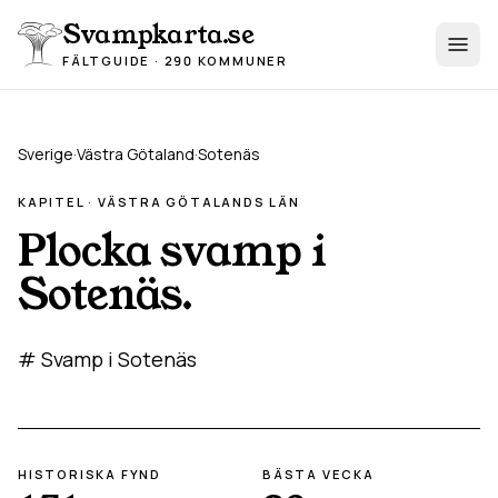
Hoppa till innehåll
Svampkarta.se
FÄLTGUIDE · 290 KOMMUNER
Sverige
·
Västra Götaland
·
Sotenäs
KAPITEL ·
VÄSTRA GÖTALAND
S LÄN
Plocka svamp i
Sotenäs
.
# Svamp i Sotenäs
HISTORISKA FYND
BÄSTA VECKA