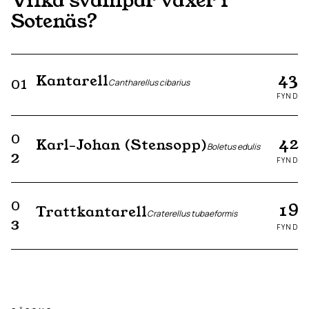
Vilka svampar växer i
Sotenäs
?
43
Kantarell
01
Cantharellus cibarius
FYND
0
42
Karl-Johan (Stensopp)
Boletus edulis
2
FYND
0
19
Trattkantarell
Craterellus tubaeformis
3
FYND