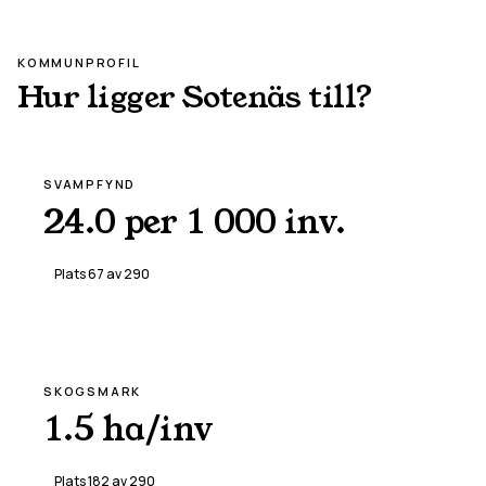
KOMMUNPROFIL
Hur ligger
Sotenäs
till?
SVAMPFYND
24.0 per 1 000 inv.
Plats
67
av
290
SKOGSMARK
1.5 ha/inv
Plats
182
av
290