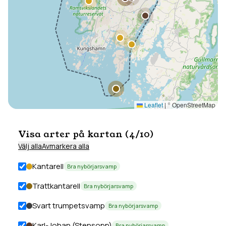
Leaflet
|
© OpenStreetMap
Visa arter på kartan (
4
/
10
)
Välj alla
Avmarkera alla
Kantarell
Bra nybörjarsvamp
Trattkantarell
Bra nybörjarsvamp
Svart trumpetsvamp
Bra nybörjarsvamp
Karl-Johan (Stensopp)
Bra nybörjarsvamp