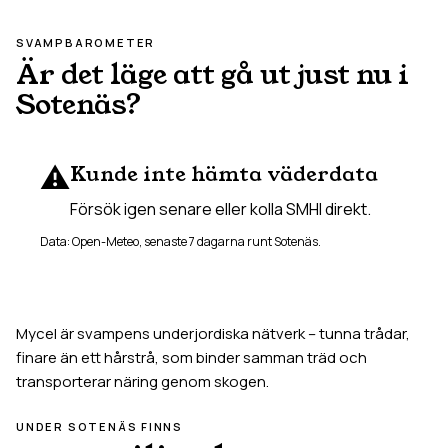
SVAMPBAROMETER
Är det läge att gå ut just nu i
Sotenäs
?
⚠️
Kunde inte hämta väderdata
Försök igen senare eller kolla SMHI direkt.
Data: Open-Meteo, senaste 7 dagarna runt
Sotenäs
.
Mycel är svampens underjordiska nätverk – tunna trådar,
finare än ett hårstrå, som binder samman träd och
transporterar näring genom skogen.
UNDER
SOTENÄS
FINNS