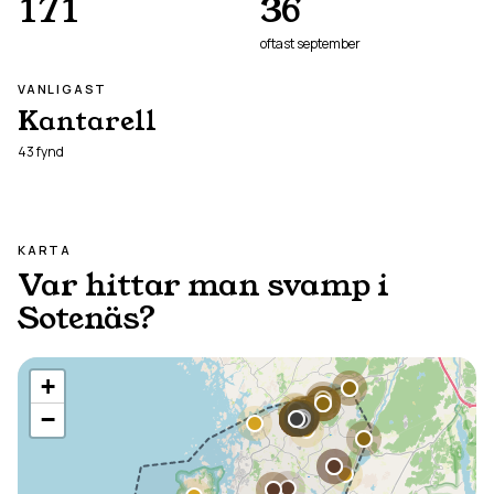
171
36
oftast
september
VANLIGAST
Kantarell
43
fynd
KARTA
Var hittar man svamp i
Sotenäs
?
+
−