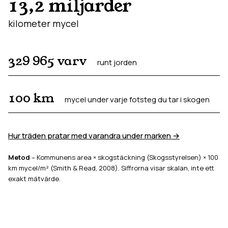
13,2 miljarder
kilometer mycel
329 965
varv
runt jorden
100
km
mycel under varje fotsteg du tar i skogen
Hur träden pratar med varandra under marken →
Metod
– Kommunens area × skogstäckning (Skogsstyrelsen) × 100
km mycel/m² (Smith & Read, 2008). Siffrorna visar skalan, inte ett
exakt mätvärde.