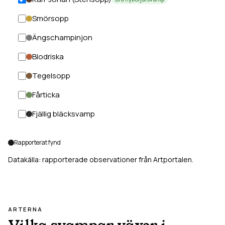
Smörsopp
Ängschampinjon
Blodriska
Tegelsopp
Fårticka
Fjällig bläcksvamp
Rapporterat fynd
Datakälla: rapporterade observationer från Artportalen.
ARTERNA