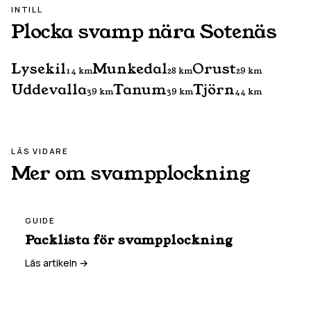
INTILL
Plocka svamp nära
Sotenäs
Lysekil
Munkedal
Orust
14
km
28
km
29
km
Uddevalla
Tanum
Tjörn
39
km
39
km
44
km
LÄS VIDARE
Mer om svampplockning
GUIDE
Packlista för svampplockning
Läs artikeln →