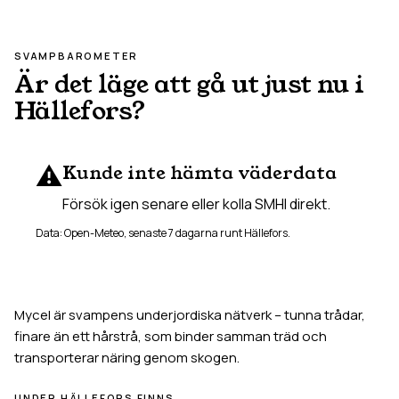
SVAMPBAROMETER
Är det läge att gå ut just nu i
Hällefors
?
⚠️
Kunde inte hämta väderdata
Försök igen senare eller kolla SMHI direkt.
Data: Open-Meteo, senaste 7 dagarna runt
Hällefors
.
Mycel är svampens underjordiska nätverk – tunna trådar,
finare än ett hårstrå, som binder samman träd och
transporterar näring genom skogen.
UNDER
HÄLLEFORS
FINNS