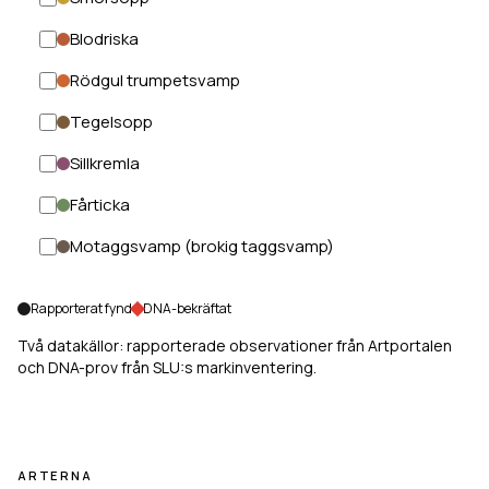
Blodriska
Rödgul trumpetsvamp
Tegelsopp
Sillkremla
Fårticka
Motaggsvamp (brokig taggsvamp)
Rapporterat fynd
DNA-bekräftat
Två datakällor: rapporterade observationer från Artportalen
och DNA-prov från SLU:s markinventering.
ARTERNA