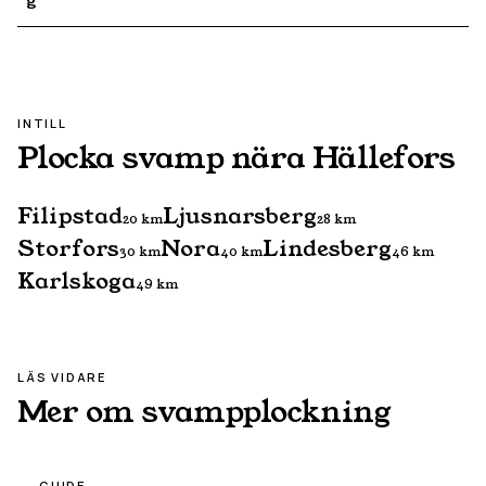
INTILL
Plocka svamp nära
Hällefors
Filipstad
Ljusnarsberg
20
km
28
km
Storfors
Nora
Lindesberg
30
km
40
km
46
km
Karlskoga
49
km
LÄS VIDARE
Mer om svampplockning
GUIDE