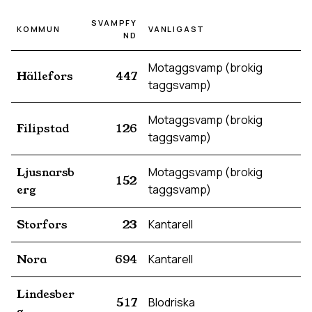
SVAMPFY
KOMMUN
VANLIGAST
ND
Motaggsvamp (brokig
Hällefors
447
taggsvamp)
Motaggsvamp (brokig
Filipstad
126
taggsvamp)
Ljusnarsb
Motaggsvamp (brokig
152
erg
taggsvamp)
Storfors
23
Kantarell
Nora
694
Kantarell
Lindesber
517
Blodriska
g