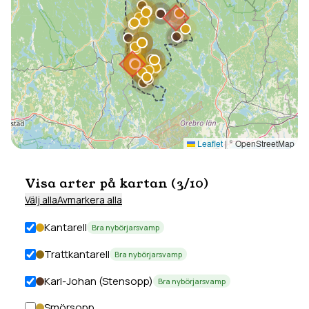
Leaflet
|
© OpenStreetMap
Visa arter på kartan (
3
/
10
)
Välj alla
Avmarkera alla
Kantarell
Bra nybörjarsvamp
Trattkantarell
Bra nybörjarsvamp
Karl-Johan (Stensopp)
Bra nybörjarsvamp
Smörsopp