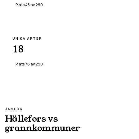
Plats
45
av
290
UNIKA ARTER
18
Plats
76
av
290
JÄMFÖR
Hällefors
vs
grannkommuner