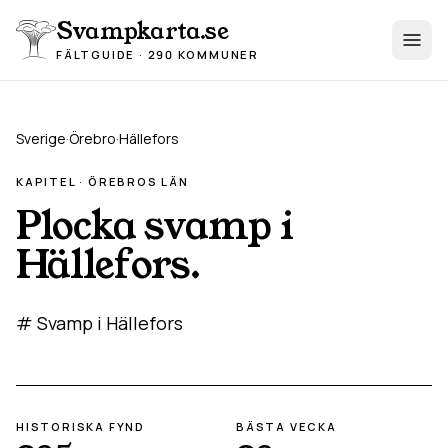
Hoppa till innehåll
Svampkarta.se
FÄLTGUIDE · 290 KOMMUNER
Sverige
·
Örebro
·
Hällefors
KAPITEL ·
ÖREBRO
S LÄN
Plocka svamp i
Hällefors
.
# Svamp i Hällefors
HISTORISKA FYND
BÄSTA VECKA