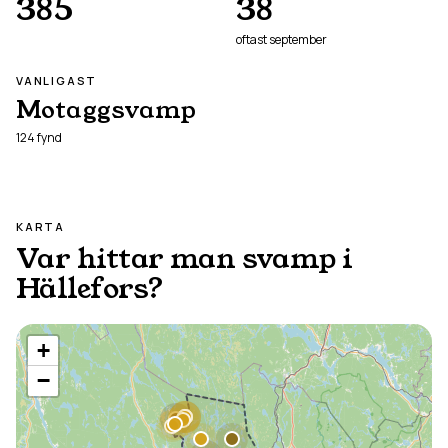
385
38
oftast
september
VANLIGAST
Motaggsvamp
124
fynd
KARTA
Var hittar man svamp i
Hällefors
?
+
−