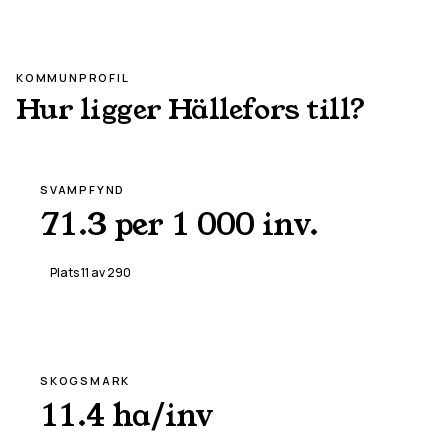
KOMMUNPROFIL
Hur ligger
Hällefors
till?
SVAMPFYND
71.3 per 1 000 inv.
Plats
11
av
290
SKOGSMARK
11.4 ha/inv