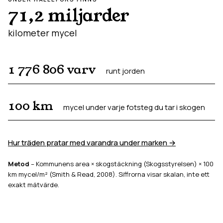
71,2 miljarder
kilometer mycel
1 776 806
varv
runt jorden
100
km
mycel under varje fotsteg du tar i skogen
Hur träden pratar med varandra under marken →
Metod
– Kommunens area × skogstäckning (Skogsstyrelsen) × 100
km mycel/m² (Smith & Read, 2008). Siffrorna visar skalan, inte ett
exakt mätvärde.