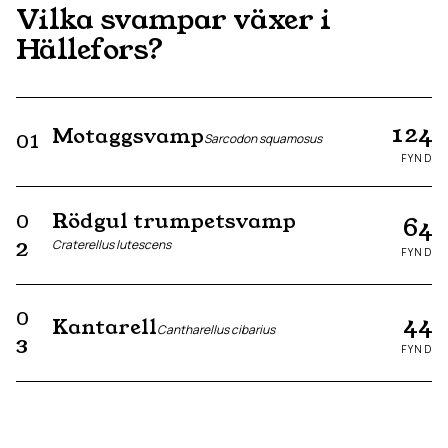
Vilka svampar växer i
Hällefors
?
124
Motaggsvamp
01
Sarcodon squamosus
FYND
Rödgul trumpetsvamp
0
64
Craterellus lutescens
2
FYND
0
44
Kantarell
Cantharellus cibarius
3
FYND