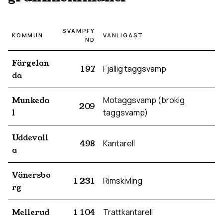
SVAMPFY
KOMMUN
VANLIGAST
ND
Färgelan
197
Fjällig taggsvamp
da
Munkeda
Motaggsvamp (brokig
209
l
taggsvamp)
Uddevall
498
Kantarell
a
Vänersbo
1 231
Rimskivling
rg
Mellerud
1 104
Trattkantarell