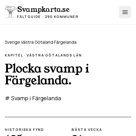
Hoppa till innehåll
Svampkarta.se
FÄLTGUIDE · 290 KOMMUNER
Sverige
·
Västra Götaland
·
Färgelanda
KAPITEL ·
VÄSTRA GÖTALAND
S LÄN
Plocka svamp i
Färgelanda
.
# Svamp i Färgelanda
HISTORISKA FYND
BÄSTA VECKA