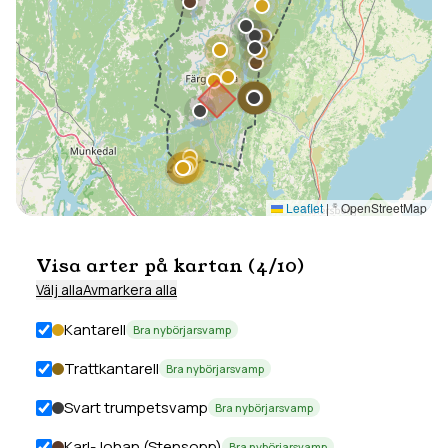
Leaflet
|
© OpenStreetMap
Visa arter på kartan (
4
/
10
)
Välj alla
Avmarkera alla
Kantarell
Bra nybörjarsvamp
Trattkantarell
Bra nybörjarsvamp
Svart trumpetsvamp
Bra nybörjarsvamp
Karl-Johan (Stensopp)
Bra nybörjarsvamp