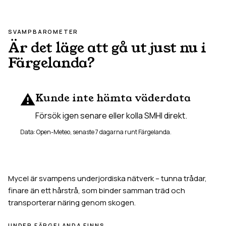
SVAMPBAROMETER
Är det läge att gå ut just nu i
Färgelanda
?
⚠️
Kunde inte hämta väderdata
Försök igen senare eller kolla SMHI direkt.
Data: Open-Meteo, senaste 7 dagarna runt
Färgelanda
.
Mycel är svampens underjordiska nätverk – tunna trådar,
finare än ett hårstrå, som binder samman träd och
transporterar näring genom skogen.
UNDER
FÄRGELANDA
FINNS