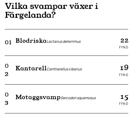
Vilka svampar växer i
Färgelanda
?
22
Blodriska
01
Lactarius deterrimus
FYND
0
19
Kantarell
Cantharellus cibarius
2
FYND
0
15
Motaggsvamp
Sarcodon squamosus
3
FYND