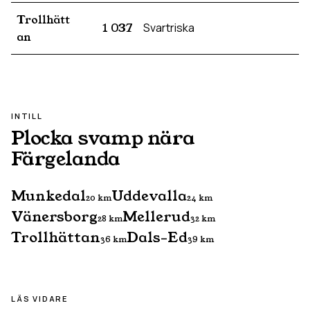
Trollhätt
1 037
Svartriska
an
INTILL
Plocka svamp nära
Färgelanda
Munkedal
Uddevalla
20
km
24
km
Vänersborg
Mellerud
28
km
32
km
Trollhättan
Dals-Ed
36
km
39
km
LÄS VIDARE