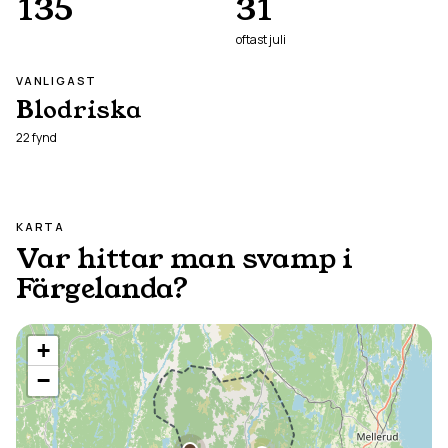
135
31
oftast
juli
VANLIGAST
Blodriska
22
fynd
KARTA
Var hittar man svamp i
Färgelanda
?
+
−