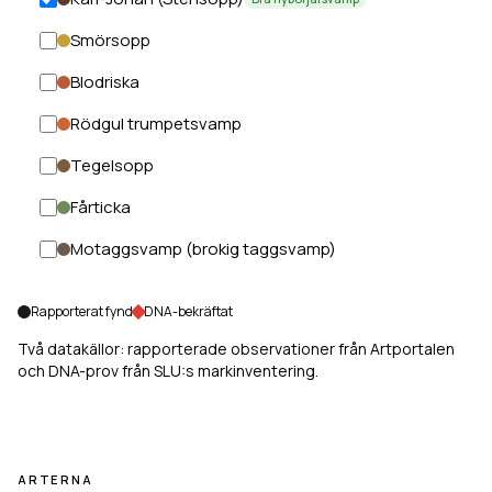
Smörsopp
Blodriska
Rödgul trumpetsvamp
Tegelsopp
Fårticka
Motaggsvamp (brokig taggsvamp)
Rapporterat fynd
DNA-bekräftat
Två datakällor: rapporterade observationer från Artportalen
och DNA-prov från SLU:s markinventering.
ARTERNA