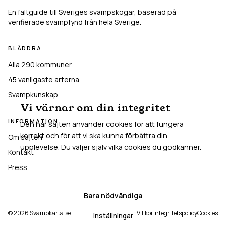
En fältguide till Sveriges svampskogar, baserad på
verifierade svampfynd från hela Sverige.
BLÄDDRA
Alla 290 kommuner
45
vanligaste arterna
Svampkunskap
Vi värnar om din integritet
INFORMATION
Den här sajten använder cookies för att fungera
korrekt och för att vi ska kunna förbättra din
Om sajten
upplevelse. Du väljer själv vilka cookies du godkänner.
Kontakt
Press
Acceptera alla
Bara nödvändiga
©
2026
Svampkarta.se
Villkor
Integritetspolicy
Cookies
Inställningar