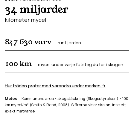
34 miljarder
kilometer mycel
847 630
varv
runt jorden
100
km
mycel under varje fotsteg du tar i skogen
Hur träden pratar med varandra under marken →
Metod
– Kommunens area × skogstäckning (Skogsstyrelsen) × 100
km mycel/m² (Smith & Read, 2008). Siffrorna visar skalan, inte ett
exakt mätvärde.