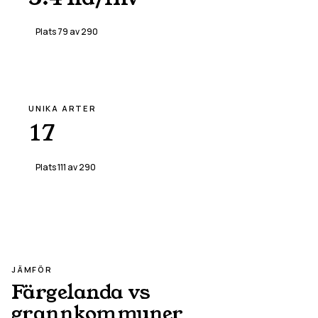
Plats
79
av
290
UNIKA ARTER
17
Plats
111
av
290
JÄMFÖR
Färgelanda
vs
grannkommuner