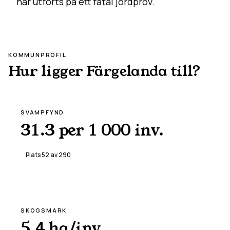
har utförts på ett fåtal jordprov.
KOMMUNPROFIL
Hur ligger
Färgelanda
till?
SVAMPFYND
31.3 per 1 000 inv.
Plats
52
av
290
SKOGSMARK
5.4 ha/inv