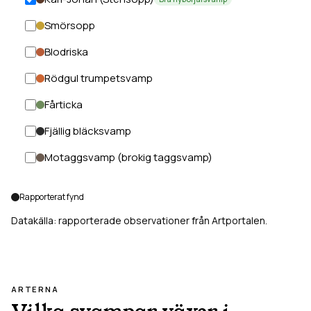
Smörsopp
Blodriska
Rödgul trumpetsvamp
Fårticka
Fjällig bläcksvamp
Motaggsvamp (brokig taggsvamp)
Rapporterat fynd
Datakälla: rapporterade observationer från Artportalen.
ARTERNA