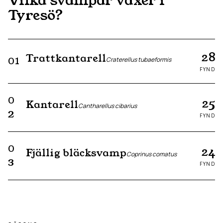
Vilka svampar växer i
Tyresö
?
28
Trattkantarell
01
Craterellus tubaeformis
FYND
0
25
Kantarell
Cantharellus cibarius
2
FYND
0
24
Fjällig bläcksvamp
Coprinus comatus
3
FYND