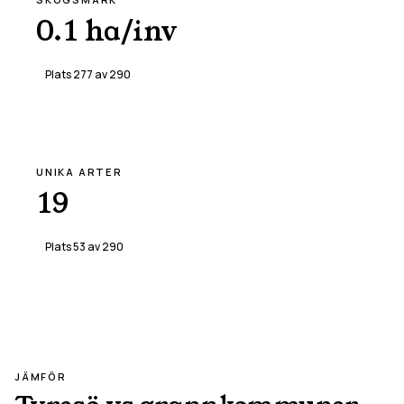
0.1 ha/inv
Plats
277
av
290
UNIKA ARTER
19
Plats
53
av
290
JÄMFÖR