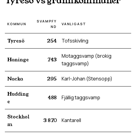
Tyresö
vs grannkommuner
SVAMPFY
KOMMUN
VANLIGAST
ND
Tyresö
254
Tofsskivling
Motaggsvamp (brokig
Haninge
743
taggsvamp)
Nacka
295
Karl-Johan (Stensopp)
Hudding
488
Fjällig taggsvamp
e
Stockhol
3 870
Kantarell
m