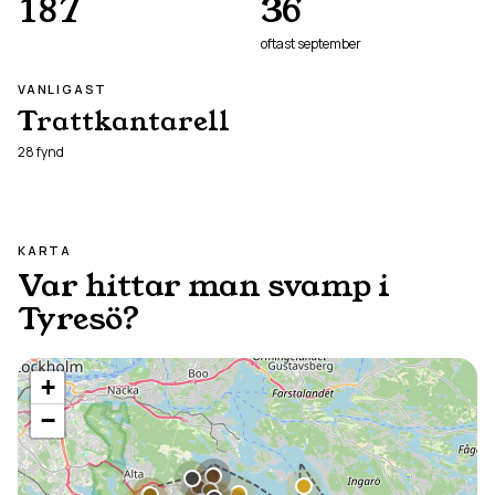
187
36
oftast
september
VANLIGAST
Trattkantarell
28
fynd
KARTA
Var hittar man svamp i
Tyresö
?
+
−