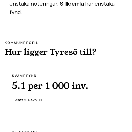
enstaka noteringar.
Sillkremla
har enstaka
fynd.
KOMMUNPROFIL
Hur ligger
Tyresö
till?
SVAMPFYND
5.1 per 1 000 inv.
Plats
214
av
290
SKOGSMARK