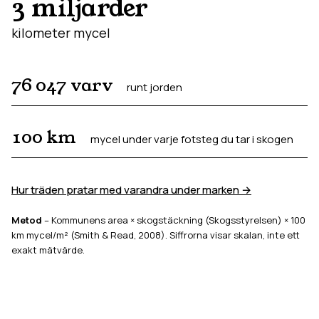
3 miljarder
kilometer mycel
76 047
varv
runt jorden
100
km
mycel under varje fotsteg du tar i skogen
Hur träden pratar med varandra under marken →
Metod
– Kommunens area × skogstäckning (Skogsstyrelsen) × 100
km mycel/m² (Smith & Read, 2008). Siffrorna visar skalan, inte ett
exakt mätvärde.