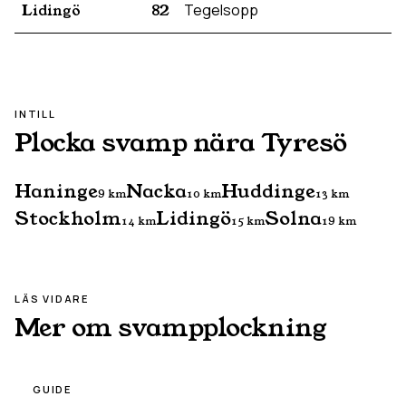
Lidingö
82
Tegelsopp
INTILL
Plocka svamp nära
Tyresö
Haninge
Nacka
Huddinge
9
km
10
km
13
km
Stockholm
Lidingö
Solna
14
km
15
km
19
km
LÄS VIDARE
Mer om svampplockning
GUIDE