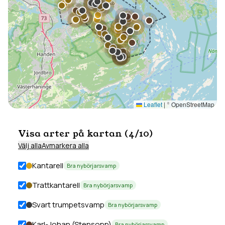
Leaflet
|
© OpenStreetMap
Visa arter på kartan (
4
/
10
)
Välj alla
Avmarkera alla
Kantarell
Bra nybörjarsvamp
Trattkantarell
Bra nybörjarsvamp
Svart trumpetsvamp
Bra nybörjarsvamp
Karl-Johan (Stensopp)
Bra nybörjarsvamp