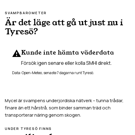
SVAMPBAROMETER
Är det läge att gå ut just nu i
Tyresö
?
⚠️
Kunde inte hämta väderdata
Försök igen senare eller kolla SMHI direkt.
Data: Open-Meteo, senaste 7 dagarna runt
Tyresö
.
Mycel är svampens underjordiska nätverk – tunna trådar,
finare än ett hårstrå, som binder samman träd och
transporterar näring genom skogen.
UNDER
TYRESÖ
FINNS