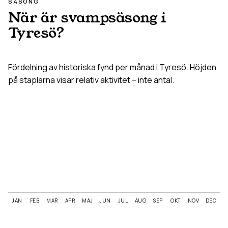
SÄSONG
När är svampsäsong i
Tyresö
?
Fördelning av historiska fynd per månad i
Tyresö
. Höjden
på staplarna visar relativ aktivitet – inte antal.
JAN
FEB
MAR
APR
MAJ
JUN
JUL
AUG
SEP
OKT
NOV
DEC