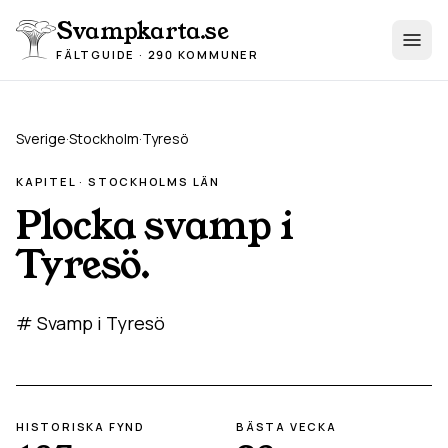
Hoppa till innehåll
Svampkarta.se
FÄLTGUIDE · 290 KOMMUNER
Sverige
·
Stockholm
·
Tyresö
KAPITEL ·
STOCKHOLM
S LÄN
Plocka svamp i
Tyresö
.
# Svamp i Tyresö
HISTORISKA FYND
BÄSTA VECKA