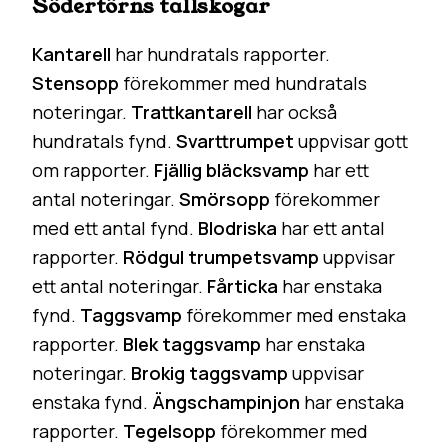
Södertörns tallskogar
Kantarell
har hundratals rapporter.
Stensopp
förekommer med hundratals
noteringar.
Trattkantarell
har också
hundratals fynd.
Svarttrumpet
uppvisar gott
om rapporter.
Fjällig bläcksvamp
har ett
antal noteringar.
Smörsopp
förekommer
med ett antal fynd.
Blodriska
har ett antal
rapporter.
Rödgul trumpetsvamp
uppvisar
ett antal noteringar.
Fårticka
har enstaka
fynd.
Taggsvamp
förekommer med enstaka
rapporter.
Blek taggsvamp
har enstaka
noteringar.
Brokig taggsvamp
uppvisar
enstaka fynd.
Ängschampinjon
har enstaka
rapporter.
Tegelsopp
förekommer med