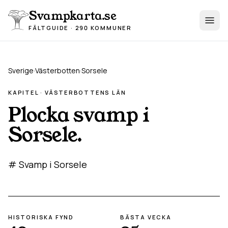
Hoppa till innehåll
Svampkarta.se
FÄLTGUIDE · 290 KOMMUNER
Sverige
·
Västerbotten
·
Sorsele
KAPITEL ·
VÄSTERBOTTEN
S LÄN
Plocka svamp i
Sorsele
.
# Svamp i Sorsele
HISTORISKA FYND
BÄSTA VECKA