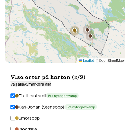
Leaflet
|
© OpenStreetMap
Visa arter på kartan (
2
/
9
)
Välj alla
Avmarkera alla
Trattkantarell
Bra nybörjarsvamp
Karl-Johan (Stensopp)
Bra nybörjarsvamp
Smörsopp
Blodriska