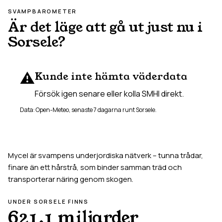
SVAMPBAROMETER
Är det läge att gå ut just nu i
Sorsele
?
⚠️
Kunde inte hämta väderdata
Försök igen senare eller kolla SMHI direkt.
Data: Open-Meteo, senaste 7 dagarna runt
Sorsele
.
Mycel är svampens underjordiska nätverk – tunna trådar,
finare än ett hårstrå, som binder samman träd och
transporterar näring genom skogen.
UNDER
SORSELE
FINNS
621,1 miljarder