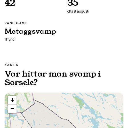
42
35
oftast
augusti
VANLIGAST
Motaggsvamp
11
fynd
KARTA
Var hittar man svamp i
Sorsele
?
+
−