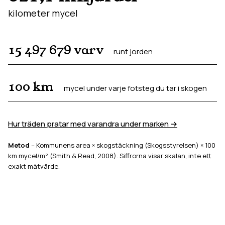
kilometer mycel
15 497 679
varv
runt jorden
100
km
mycel under varje fotsteg du tar i skogen
Hur träden pratar med varandra under marken →
Metod
– Kommunens area × skogstäckning (Skogsstyrelsen) × 100
km mycel/m² (Smith & Read, 2008). Siffrorna visar skalan, inte ett
exakt mätvärde.