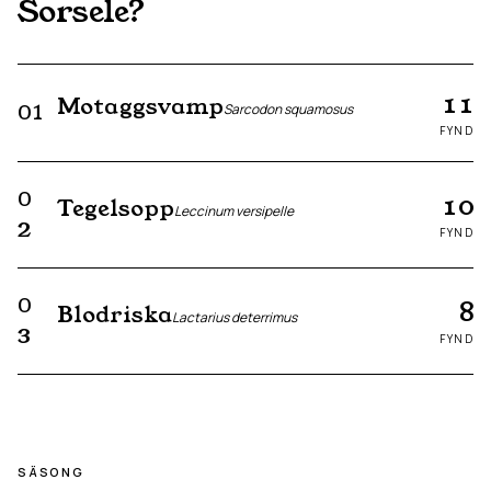
Sorsele
?
11
Motaggsvamp
01
Sarcodon squamosus
FYND
0
10
Tegelsopp
Leccinum versipelle
2
FYND
0
8
Blodriska
Lactarius deterrimus
3
FYND
SÄSONG