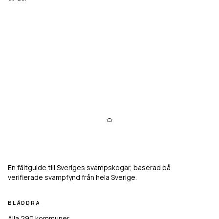
Svampkarta
En fältguide till Sveriges svampskogar, baserad på
verifierade svampfynd från hela Sverige.
BLÄDDRA
Alla 290 kommuner