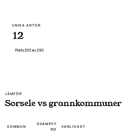
UNIKA ARTER
12
Plats
253
av
290
JÄMFÖR
Sorsele
vs grannkommuner
SVAMPFY
KOMMUN
VANLIGAST
ND