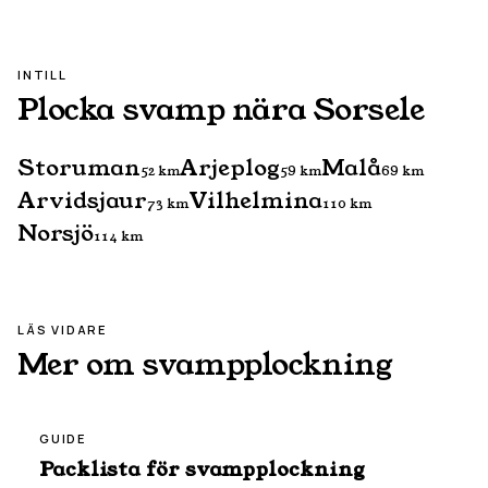
INTILL
Plocka svamp nära
Sorsele
Storuman
Arjeplog
Malå
52
km
59
km
69
km
Arvidsjaur
Vilhelmina
73
km
110
km
Norsjö
114
km
LÄS VIDARE
Mer om svampplockning
GUIDE
Packlista för svampplockning