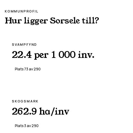
KOMMUNPROFIL
Hur ligger
Sorsele
till?
SVAMPFYND
22.4 per 1 000 inv.
Plats
73
av
290
SKOGSMARK
262.9 ha/inv
Plats
3
av
290