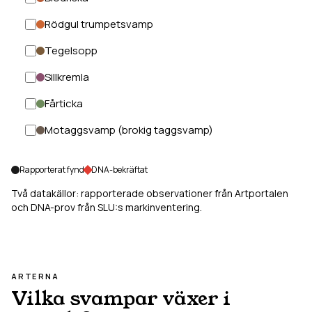
Rödgul trumpetsvamp
Tegelsopp
Sillkremla
Fårticka
Motaggsvamp (brokig taggsvamp)
Rapporterat fynd
DNA-bekräftat
Två datakällor: rapporterade observationer från Artportalen
och DNA-prov från SLU:s markinventering.
ARTERNA
Vilka svampar växer i