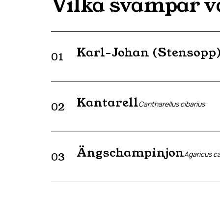
Vilka svampar v
Karl-Johan (Stensopp
01
Kantarell
Cantharellus cibarius
02
Ängschampinjon
Agaricus c
03