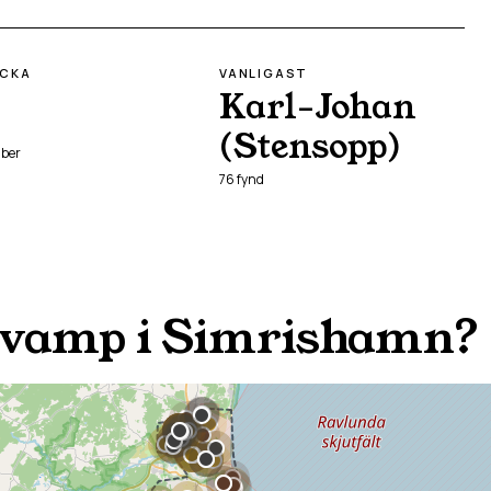
ECKA
VANLIGAST
Karl-Johan
(Stensopp)
ber
76
fynd
svamp i
Simrishamn
?