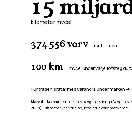
15 miljar
kilometer mycel
374 556
varv
runt jorden
100
km
mycel under varje fotsteg du t
Hur träden pratar med varandra under marken →
Metod
– Kommunens area × skogstäckning (Skogsstyrel
2008). Siffrorna visar skalan, inte ett exakt mätvärde.