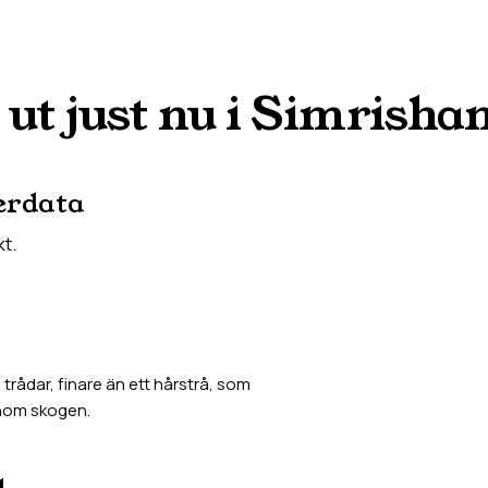
 ut just nu i
Simrisha
erdata
kt.
rådar, finare än ett hårstrå, som
enom skogen.