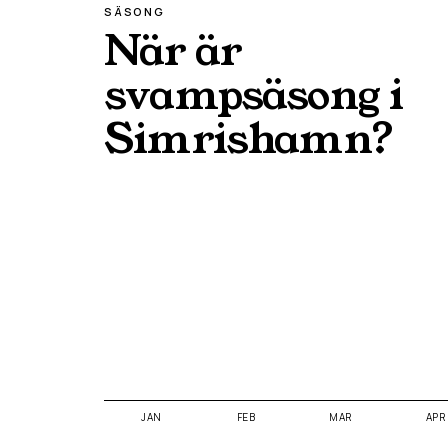
SÄSONG
När är
svampsäsong i
Simrishamn
?
JAN
FEB
MAR
APR