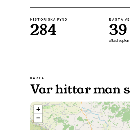
HISTORISKA FYND
BÄSTA V
284
39
oftast
septem
KARTA
Var hittar man 
+
−