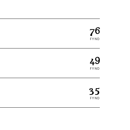
76
FYND
49
FYND
35
FYND