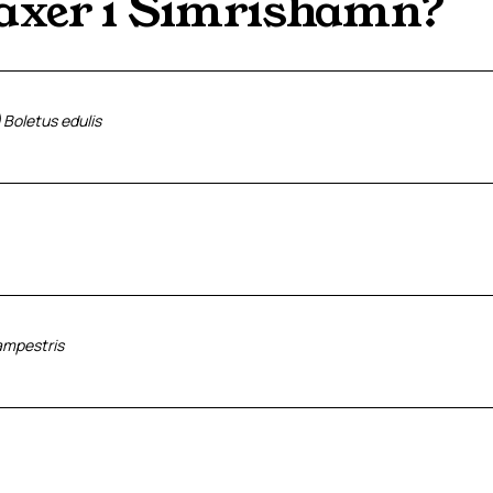
äxer i
Simrishamn
?
)
Boletus edulis
ampestris