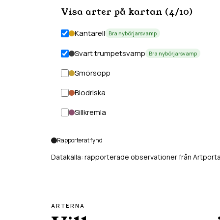
Visa arter på kartan (
4
/
10
)
Kantarell
Bra nybörjarsvamp
Svart trumpetsvamp
Bra nybörjarsvamp
Smörsopp
Blodriska
Sillkremla
Rapporterat fynd
Datakälla: rapporterade observationer från Artporta
ARTERNA