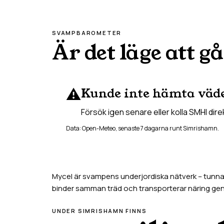
SVAMPBAROMETER
Är det läge att gå
⚠️
Kunde inte hämta väd
Försök igen senare eller kolla SMHI dire
Data: Open-Meteo, senaste 7 dagarna runt
Simrishamn
.
Mycel är svampens underjordiska nätverk – tunna t
binder samman träd och transporterar näring g
UNDER
SIMRISHAMN
FINNS