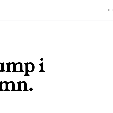
HI
amp i
amn
.