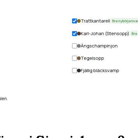
Trattkantarell
Bra nybörjarsv
Karl-Johan (Stensopp)
Bra
Ängschampinjon
Tegelsopp
Fjällig bläcksvamp
len.