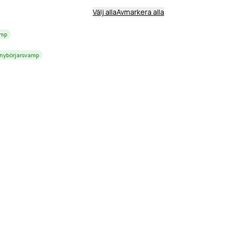
Välj alla
Avmarkera alla
amp
 nybörjarsvamp