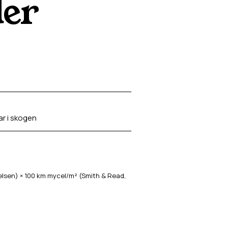
der
ar i skogen
sen) × 100 km mycel/m² (Smith & Read,