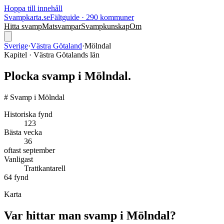
Hoppa till innehåll
Svampkarta.se
Fältguide · 290 kommuner
Hitta svamp
Matsvampar
Svampkunskap
Om
Sverige
·
Västra Götaland
·
Mölndal
Kapitel ·
Västra Götaland
s län
Plocka svamp i
Mölndal
.
# Svamp i Mölndal
Historiska fynd
123
Bästa vecka
36
oftast
september
Vanligast
Trattkantarell
64
fynd
Karta
Var hittar man svamp i
Mölndal
?