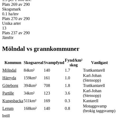
Plats
269
av
290
Skogsmark
0.1 ha/inv
Plats
270
av
290
Unika arter
13
Plats
237
av
290
Jämför
Mölndal
vs grannkommuner
Fynd/km²
Kommun
Skogsareal
Svampfynd
Vanligast
skog
Mölndal
84
km²
140
1.7
Trattkantarell
Karl-Johan
Härryda
159
km²
161
1.0
(Stensopp)
Göteborg
394
km²
708
1.8
Trattkantarell
Karl-Johan
Partille
34
km²
123
3.6
(Stensopp)
Kungsbacka
511
km²
169
0.3
Kantarell
Motaggsvamp
Lerum
168
km²
140
0.8
(brokig taggsvamp)
Intill