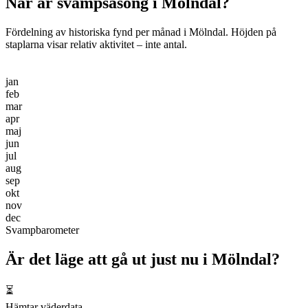
När är svampsäsong i
Mölndal
?
Fördelning av historiska fynd per månad i
Mölndal
. Höjden på
staplarna visar relativ aktivitet – inte antal.
jan
feb
mar
apr
maj
jun
jul
aug
sep
okt
nov
dec
Svampbarometer
Är det läge att gå ut just nu i
Mölndal
?
⏳
Hämtar väderdata…