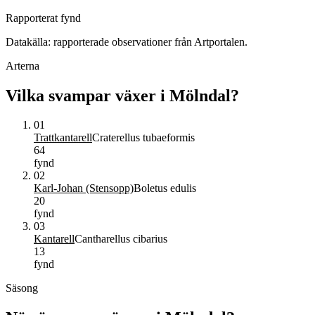
Rapporterat fynd
Datakälla: rapporterade observationer från Artportalen.
Arterna
Vilka svampar växer i
Mölndal
?
01
Trattkantarell
Craterellus tubaeformis
64
fynd
02
Karl-Johan (Stensopp)
Boletus edulis
20
fynd
03
Kantarell
Cantharellus cibarius
13
fynd
Säsong