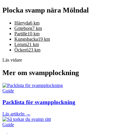
Plocka svamp nära
Mölndal
Härryda
6
km
Göteborg
7
km
Partille
10
km
Kungsbacka
19
km
Lerum
21
km
Öckerö
23
km
Läs vidare
Mer om svampplockning
Guide
Packlista för svampplockning
Läs artikeln →
Guide