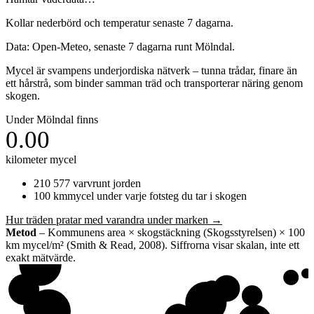
Kollar nederbörd och temperatur senaste 7 dagarna.
Data: Open-Meteo, senaste 7 dagarna runt
Mölndal
.
Mycel är svampens underjordiska nätverk – tunna trådar, finare än
ett hårstrå, som binder samman träd och transporterar näring genom
skogen.
Under
Mölndal
finns
0.00
kilometer mycel
210 577
varv
runt jorden
100
km
mycel under varje fotsteg du tar i skogen
Hur träden pratar med varandra under marken →
Metod
– Kommunens area × skogstäckning (Skogsstyrelsen) × 100
km mycel/m² (Smith & Read, 2008). Siffrorna visar skalan, inte ett
exakt mätvärde.