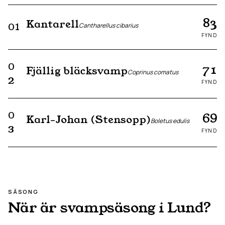
83
Kantarell
01
Cantharellus cibarius
FYND
0
71
Fjällig bläcksvamp
Coprinus comatus
2
FYND
0
69
Karl-Johan (Stensopp)
Boletus edulis
3
FYND
SÄSONG
När är svampsäsong i
Lund
?