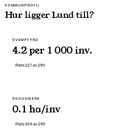
KOMMUNPROFIL
Hur ligger
Lund
till?
SVAMPFYND
4.2 per 1 000 inv.
Plats
227
av
290
SKOGSMARK
0.1 ha/inv
Plats
269
av
290