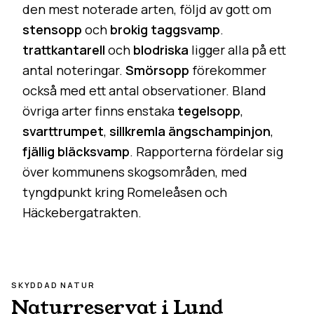
den mest noterade arten, följd av gott om
stensopp
och
brokig taggsvamp
.
trattkantarell
och
blodriska
ligger alla på ett
antal noteringar.
Smörsopp
förekommer
också med ett antal observationer. Bland
övriga arter finns enstaka
tegelsopp
,
svarttrumpet
,
sillkremla
ängschampinjon
,
fjällig bläcksvamp
. Rapporterna fördelar sig
över kommunens skogsområden, med
tyngdpunkt kring Romeleåsen och
Häckebergatrakten.
SKYDDAD NATUR
Naturreservat i
Lund