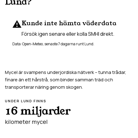
Lund
?
⚠️
Kunde inte hämta väderdata
Försök igen senare eller kolla SMHI direkt.
Data: Open-Meteo, senaste 7 dagarna runt
Lund
.
Mycel är svampens underjordiska nätverk – tunna trådar,
finare än ett hårstrå, som binder samman träd och
transporterar näring genom skogen.
UNDER
LUND
FINNS
16 miljarder
kilometer mycel