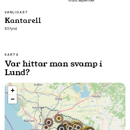
oftast
september
VANLIGAST
Kantarell
83
fynd
KARTA
Var hittar man svamp i
Lund
?
+
−