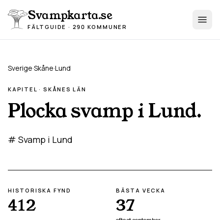
Hoppa till innehåll
Svampkarta.se
FÄLTGUIDE · 290 KOMMUNER
Sverige
·
Skåne
·
Lund
KAPITEL ·
SKÅNE
S LÄN
Plocka svamp i
Lund
.
# Svamp i Lund
HISTORISKA FYND
BÄSTA VECKA
412
37