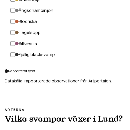
Ängschampinjon
Blodriska
Tegelsopp
Sillkremla
Fjällig bläcksvamp
Rapporterat fynd
Datakälla: rapporterade observationer från Artportalen.
ARTERNA
Vilka svampar växer i
Lund
?