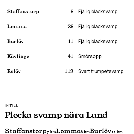
Staffanstorp
8
Fjällig bläcksvamp
Lomma
28
Fjällig bläcksvamp
Burlöv
11
Fjällig bläcksvamp
Kävlinge
41
Smörsopp
Eslöv
112
Svart trumpetsvamp
INTILL
Plocka svamp nära
Lund
Staffanstorp
Lomma
Burlöv
7
km
8
km
11
km