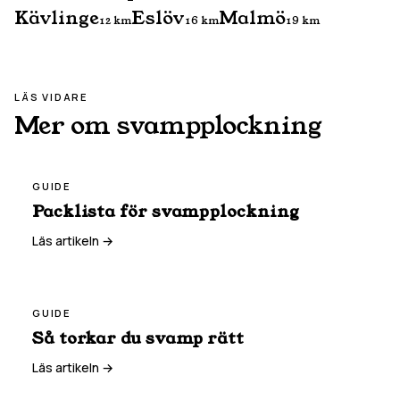
Kävlinge
Eslöv
Malmö
12
km
16
km
19
km
LÄS VIDARE
Mer om svampplockning
GUIDE
Packlista för svampplockning
Läs artikeln →
GUIDE
Så torkar du svamp rätt
Läs artikeln →