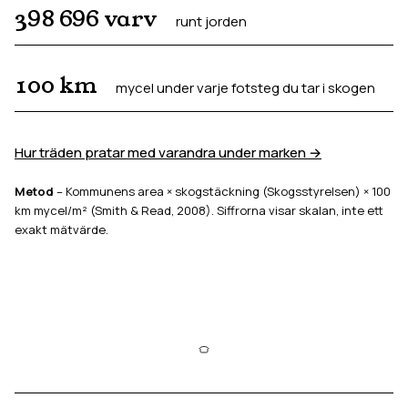
398 696
varv
runt jorden
100
km
mycel under varje fotsteg du tar i skogen
Hur träden pratar med varandra under marken →
Metod
– Kommunens area × skogstäckning (Skogsstyrelsen) × 100
km mycel/m² (Smith & Read, 2008). Siffrorna visar skalan, inte ett
exakt mätvärde.