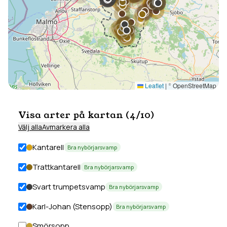
Leaflet
|
© OpenStreetMap
Visa arter på kartan (
4
/
10
)
Välj alla
Avmarkera alla
Kantarell
Bra nybörjarsvamp
Trattkantarell
Bra nybörjarsvamp
Svart trumpetsvamp
Bra nybörjarsvamp
Karl-Johan (Stensopp)
Bra nybörjarsvamp
Smörsopp