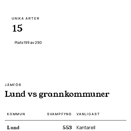
UNIKA ARTER
15
Plats
199
av
290
JÄMFÖR
Lund
vs grannkommuner
KOMMUN
SVAMPFYND
VANLIGAST
Lund
553
Kantarell