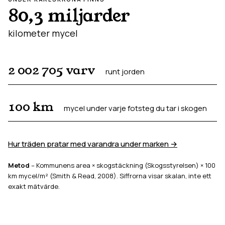
80,3 miljarder
kilometer mycel
2 002 705
varv
runt jorden
100
km
mycel under varje fotsteg du tar i skogen
Hur träden pratar med varandra under marken →
Metod
– Kommunens area × skogstäckning (Skogsstyrelsen) × 100
km mycel/m² (Smith & Read, 2008). Siffrorna visar skalan, inte ett
exakt mätvärde.