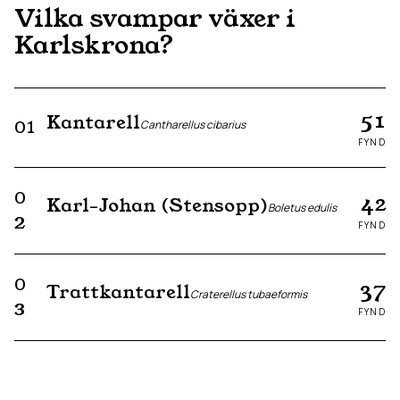
Vilka svampar växer i
Karlskrona
?
51
Kantarell
01
Cantharellus cibarius
FYND
0
42
Karl-Johan (Stensopp)
Boletus edulis
2
FYND
0
37
Trattkantarell
Craterellus tubaeformis
3
FYND