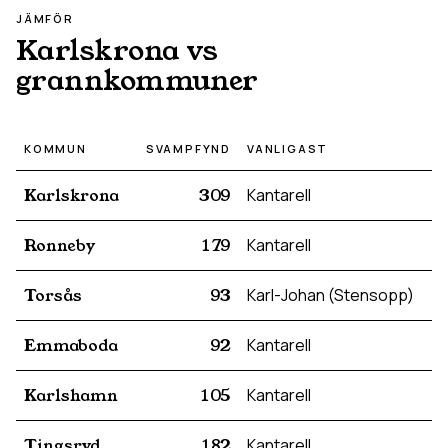
JÄMFÖR
Karlskrona
vs
grannkommuner
KOMMUN
SVAMPFYND
VANLIGAST
Karlskrona
309
Kantarell
Ronneby
179
Kantarell
Torsås
93
Karl-Johan (Stensopp)
Emmaboda
92
Kantarell
Karlshamn
105
Kantarell
Tingsryd
182
Kantarell