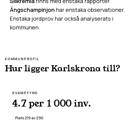
Sillkremla
finns med enstaka rapporter.
Ängschampinjon
har enstaka observationer.
Enstaka jordprov har också analyserats i
kommunen.
KOMMUNPROFIL
Hur ligger
Karlskrona
till?
SVAMPFYND
4.7 per 1 000 inv.
Plats
219
av
290