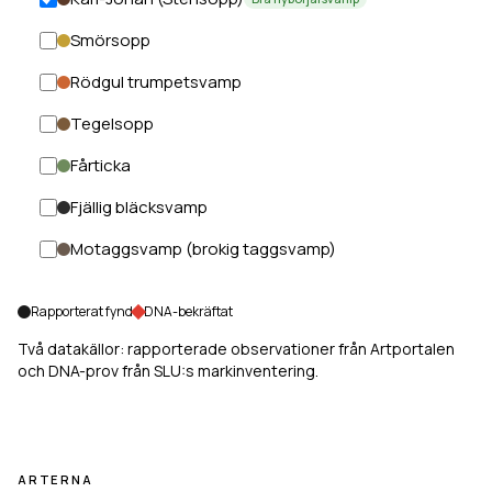
Smörsopp
Rödgul trumpetsvamp
Tegelsopp
Fårticka
Fjällig bläcksvamp
Motaggsvamp (brokig taggsvamp)
Rapporterat fynd
DNA-bekräftat
Två datakällor: rapporterade observationer från Artportalen
och DNA-prov från SLU:s markinventering.
ARTERNA