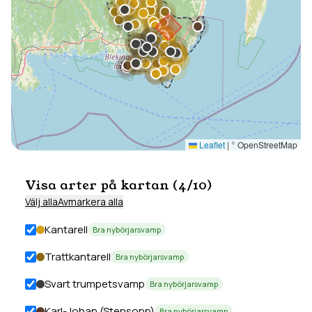
Leaflet
|
© OpenStreetMap
Visa arter på kartan (
4
/
10
)
Välj alla
Avmarkera alla
Kantarell
Bra nybörjarsvamp
Trattkantarell
Bra nybörjarsvamp
Svart trumpetsvamp
Bra nybörjarsvamp
Karl-Johan (Stensopp)
Bra nybörjarsvamp