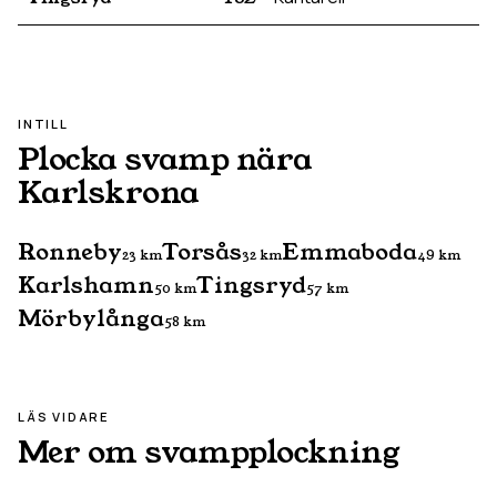
INTILL
Plocka svamp nära
Karlskrona
Ronneby
Torsås
Emmaboda
23
km
32
km
49
km
Karlshamn
Tingsryd
50
km
57
km
Mörbylånga
58
km
LÄS VIDARE
Mer om svampplockning