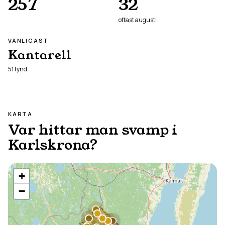
257
32
oftast
augusti
VANLIGAST
Kantarell
51
fynd
KARTA
Var hittar man svamp i
Karlskrona
?
+
−