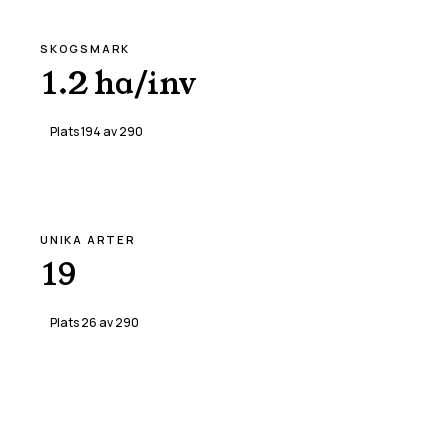
SKOGSMARK
1.2 ha/inv
Plats
194
av
290
UNIKA ARTER
19
Plats
26
av
290