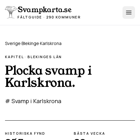
Hoppa till innehåll
Svampkarta.se
FÄLTGUIDE · 290 KOMMUNER
Sverige
·
Blekinge
·
Karlskrona
KAPITEL ·
BLEKINGE
S LÄN
Plocka svamp i
Karlskrona
.
# Svamp i Karlskrona
HISTORISKA FYND
BÄSTA VECKA