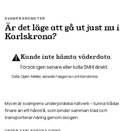
SVAMPBAROMETER
Är det läge att gå ut just nu i
Karlskrona
?
⚠️
Kunde inte hämta väderdata
Försök igen senare eller kolla SMHI direkt.
Data: Open-Meteo, senaste 7 dagarna runt
Karlskrona
.
Mycel är svampens underjordiska nätverk – tunna trådar,
finare än ett hårstrå, som binder samman träd och
transporterar näring genom skogen.
UNDER
KARLSKRONA
FINNS