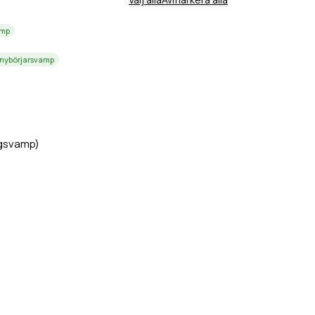
amp
 nybörjarsvamp
gsvamp)