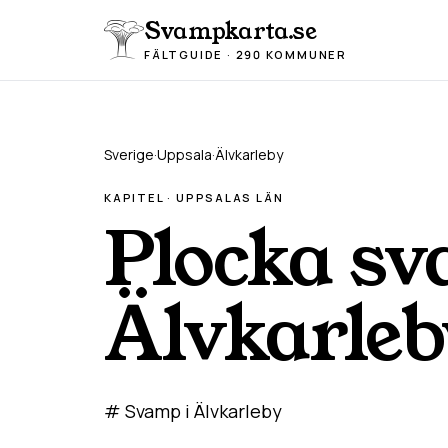
Hoppa till innehåll
Svampkarta.se
FÄLTGUIDE · 290 KOMMUNER
Sverige
·
Uppsala
·
Älvkarleby
KAPITEL ·
UPPSALA
S LÄN
Plocka sv
Älvkarleb
# Svamp i Älvkarleby