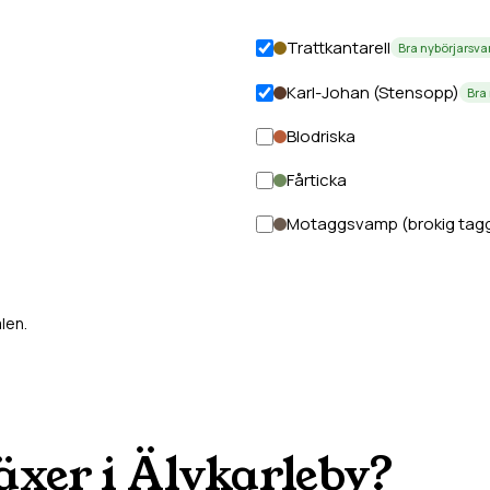
Trattkantarell
Bra nybörjarsv
Karl-Johan (Stensopp)
Bra
Blodriska
Fårticka
Motaggsvamp (brokig tag
len.
äxer i
Älvkarleby
?