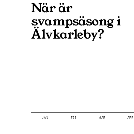
När är
svampsäsong i
Älvkarleby
?
JAN
FEB
MAR
APR