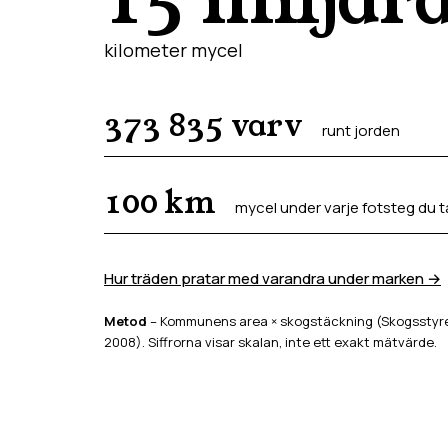
kilometer mycel
373 835
varv
runt jorden
100
km
mycel under varje fotsteg du t
Hur träden pratar med varandra under marken →
Metod
– Kommunens area × skogstäckning (Skogsstyrel
2008). Siffrorna visar skalan, inte ett exakt mätvärde.