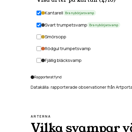
Visa arter på kartan (
4
/
10
)
Kantarell
Bra nybörjarsvamp
Svart trumpetsvamp
Bra nybörjarsvamp
Smörsopp
Rödgul trumpetsvamp
Fjällig bläcksvamp
Rapporterat fynd
Datakälla: rapporterade observationer från Artporta
ARTERNA
Vilka svampar v