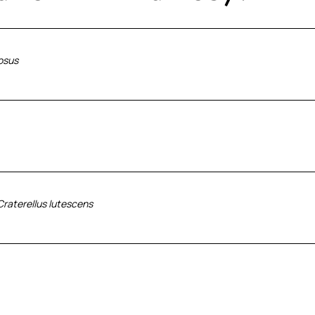
osus
Craterellus lutescens