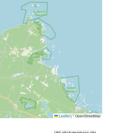
Leaflet
|
© OpenStreetMap
Välj alla
Avmarkera alla