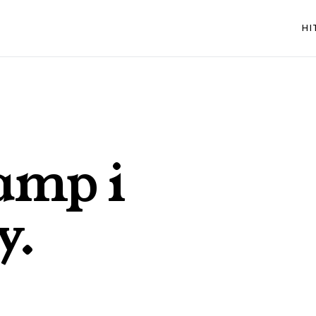
HI
amp i
y
.