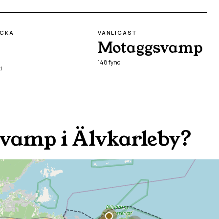
ECKA
VANLIGAST
Motaggsvamp
148
fynd
i
svamp i
Älvkarleby
?