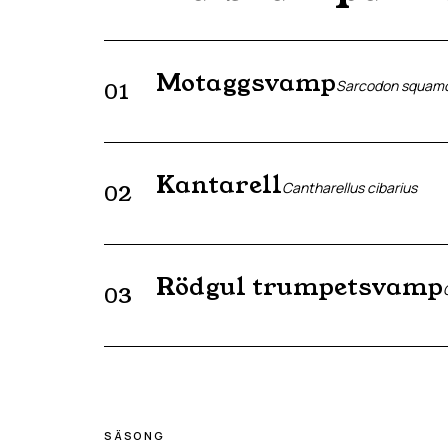
Motaggsvamp
Sarcodon squam
01
Kantarell
Cantharellus cibarius
02
Rödgul trumpetsvamp
03
SÄSONG