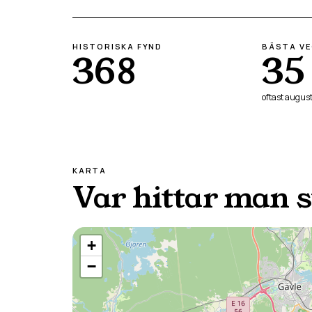
HISTORISKA FYND
BÄSTA V
368
35
oftast
august
KARTA
Var hittar man 
+
−