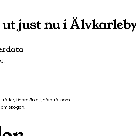
 ut just nu i
Älvkarleb
erdata
kt.
rådar, finare än ett hårstrå, som
enom skogen.
der