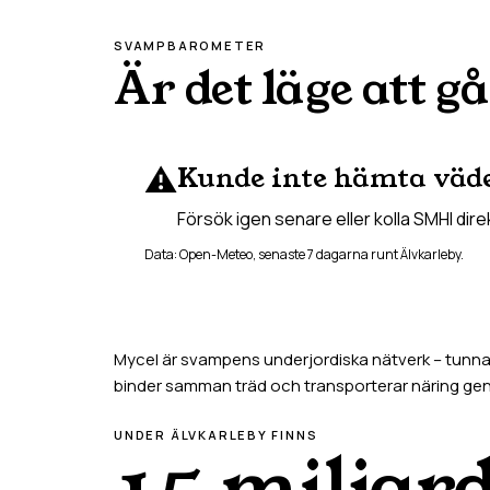
SVAMPBAROMETER
Är det läge att gå
⚠️
Kunde inte hämta väd
Försök igen senare eller kolla SMHI dire
Data: Open-Meteo, senaste 7 dagarna runt
Älvkarleby
.
Mycel är svampens underjordiska nätverk – tunna t
binder samman träd och transporterar näring g
UNDER
ÄLVKARLEBY
FINNS
15 miljar