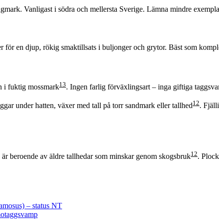
ljungmark. Vanligast i södra och mellersta Sverige. Lämna mindre exempla
er för en djup, rökig smaktillsats i buljonger och grytor. Bäst som komp
1
3
n i fuktig mossmark
. Ingen farlig förväxlingsart – inga giftiga taggsv
1
2
ggar under hatten, växer med tall på torr sandmark eller tallhed
. Fjäl
1
2
 beroende av äldre tallhedar som minskar genom skogsbruk
. Ploc
amosus) – status NT
motaggsvamp