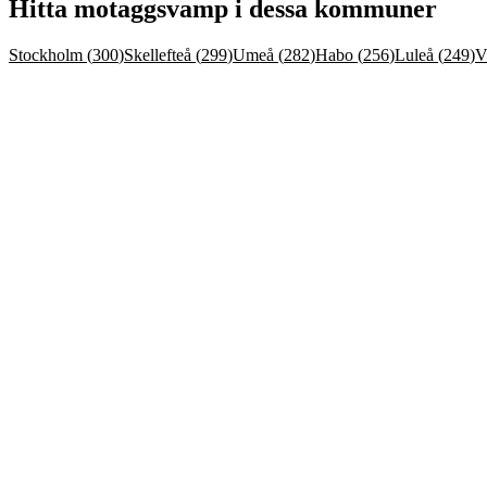
Hitta
motaggsvamp
i dessa kommuner
Stockholm
(
300
)
Skellefteå
(
299
)
Umeå
(
282
)
Habo
(
256
)
Luleå
(
249
)
V