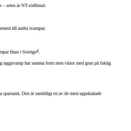
r – arten är NT-rödlistad.
lement till andra svampar.
4
ampar finns i Sverige
.
lig taggsvamp har samma form men växer med gran på fuktig
ka sparsamt. Den är samtidigt en av de mest uppskattade