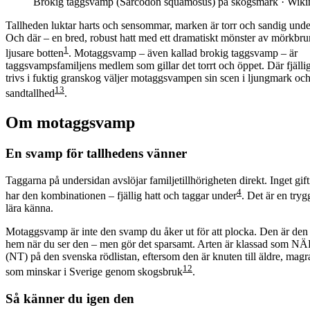
Brokig taggsvamp (Sarcodon squamosus) på skogsmark
·
Wiki
Tallheden luktar harts och sensommar, marken är torr och sandig under
Och där – en bred, robust hatt med ett dramatiskt mönster av mörkbrun
1
ljusare botten
. Motaggsvamp – även kallad brokig taggsvamp – är
taggsvampsfamiljens medlem som gillar det torrt och öppet. Där fjäll
trivs i fuktig granskog väljer motaggsvampen sin scen i ljungmark oc
1
3
sandtallhed
.
Om
motaggsvamp
En svamp för tallhedens vänner
Taggarna på undersidan avslöjar familjetillhörigheten direkt. Inget gift
4
har den kombinationen – fjällig hatt och taggar under
. Det är en trygg
lära känna.
Motaggsvamp är inte den svamp du åker ut för att plocka. Den är den 
hem när du ser den – men gör det sparsamt. Arten är klassad so
(NT) på den svenska rödlistan, eftersom den är knuten till äldre, magr
1
2
som minskar i Sverige genom skogsbruk
.
Så känner du igen den