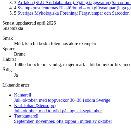
3
.
Artfakta (SLU Artdatabanken): Fjällig taggsvamp (Sarcodon 
4
.
Svampkonsulenternas Riksförbund – om giftsvampar (inga gif
5
.
Sveriges Mykologiska Förening: Färgsvampar och Sarcodon
Senast uppdaterad april 2026
Snabbfakta
Smak
Mild, kan bli besk i foten hos äldre exemplar
Sporer
Bruna
Habitat
Tallhedar och torr, sandig, mager mark – bildar mykorrhiza med 
Ätlig
Ja
Liknande arter
Kantarell
Juli–oktober, med toppveckor 30–38 i södra Sverige
Karl-Johan (Stensopp)
Juli–oktober, med tonvikt på augusti–september
Trattkantarell
September–november, ofta toppar i mitten av oktober