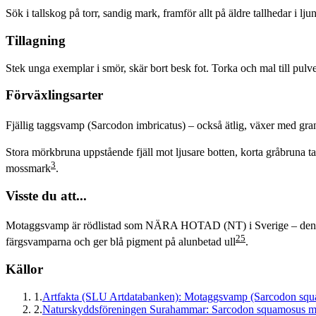
Sök i tallskog på torr, sandig mark, framför allt på äldre tallhedar i 
Tillagning
Stek unga exemplar i smör, skär bort besk fot. Torka och mal till pulv
Förväxlingsarter
Fjällig taggsvamp (Sarcodon imbricatus) – också ätlig, växer med gra
Stora mörkbruna uppstående fjäll mot ljusare botten, korta gråbruna ta
3
mossmark
.
Visste du att...
Motaggsvamp är rödlistad som NÄRA HOTAD (NT) i Sverige – den är
2
5
färgsvamparna och ger blå pigment på alunbetad ull
.
Källor
1
.
Artfakta (SLU Artdatabanken): Motaggsvamp (Sarcodon squ
2
.
Naturskyddsföreningen Surahammar: Sarcodon squamosus 