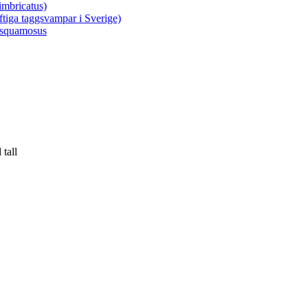
imbricatus)
tiga taggsvampar i Sverige)
 squamosus
tall