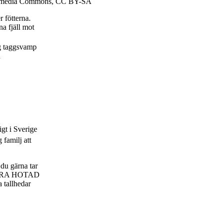
media Commons, CC BY-SA
 fötterna.
a fjäll mot
ig taggsvamp
h
igt i Sverige
 familj att
du gärna tar
m NÄRA HOTAD
a tallhedar