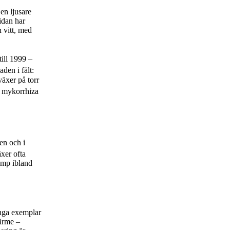
en ljusare
idan har
h vitt, med
ill 1999 –
aden i fält:
äxer på torr
r mykorrhiza
en och i
xer ofta
vamp ibland
Unga exemplar
värme –