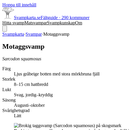
Hoppa till innehåll
Svampkarta.se
Fältguide · 290 kommuner
Hitta svamp
Matsvampar
Svampkunskap
Om
Svampkarta
·
Svampar
·
Motaggsvamp
Motaggsvamp
Sarcodon squamosus
Färg
Ljus gråbeige botten med stora mörkbruna fjäll
Storlek
8–15 cm hattbredd
Lukt
Svag, jordig–kryddig
Säsong
Augusti–oktober
Svårighetsgrad
Lätt