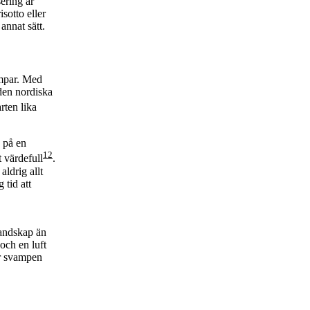
ering är
sotto eller
annat sätt.
ampar. Med
 den nordiska
rten lika
 på en
1
2
t värdefull
.
ldrig allt
 tid att
landskap än
och en luft
er svampen