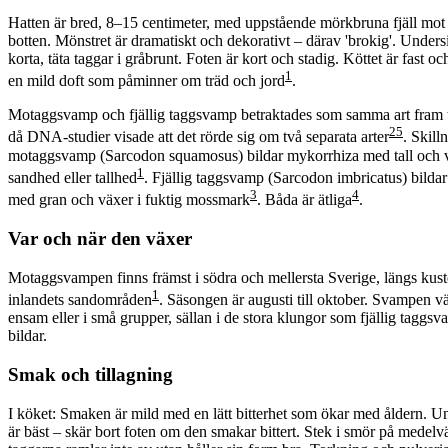
Hatten är bred, 8–15 centimeter, med uppstående mörkbruna fjäll mot 
botten. Mönstret är dramatiskt och dekorativt – därav 'brokig'. Unders
korta, täta taggar i gråbrunt. Foten är kort och stadig. Köttet är fast oc
1
en mild doft som påminner om träd och jord
.
Motaggsvamp och fjällig taggsvamp betraktades som samma art fram t
2
5
då DNA-studier visade att det rörde sig om två separata arter
. Skilln
motaggsvamp (Sarcodon squamosus) bildar mykorrhiza med tall och v
1
sandhed eller tallhed
. Fjällig taggsvamp (Sarcodon imbricatus) bilda
3
4
med gran och växer i fuktig mossmark
. Båda är ätliga
.
Var och när den växer
Motaggsvampen finns främst i södra och mellersta Sverige, längs kust
1
inlandets sandområden
. Säsongen är augusti till oktober. Svampen vä
ensam eller i små grupper, sällan i de stora klungor som fjällig taggs
bildar.
Smak och tillagning
I köket: Smaken är mild med en lätt bitterhet som ökar med åldern. 
är bäst – skär bort foten om den smakar bittert. Stek i smör på medel