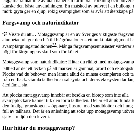
taggarna ramlar inte av utan håller sin form bra. Torkning och pulveris
kanske den bästa användningen. En matsked av pulvret i en buljong, ri
mörk gryta ger en djup, rökig svampighet som är svår att återskapa på 
Färgsvamp och naturindikator
💡 Visste du att… Motaggsvamp är en av Sveriges viktigaste färgsv
alunbetad ull ger den blå till blågröna toner – ett unikt blått pigment i
2
5
svampfärgningstraditionen
. Många färgsvampsentusiaster värderar a
högt för färgningens skull som för köket.
Motaggsvamp som naturindikator: Hittar du rikligt med motaggsvamp
tallhed är det ett tecken på att marken är gammal, orörd och ekologisk
Plocka vad du behöver, men lämna alltid de minsta exemplaren och ta a
från en fläck. Gamla tallhedar är sällsynta och deras ekosystem tar lång
återhämta sig.
Att plocka motaggsvamp innebär att besöka en biotop som inte alla
svampplockare känner till: den torra tallheden. Det är ett annorlunda 
den fuktiga granskogen – öppnare, ljusare, med sandblottor och ljung 
full av tallharts. Det är en anledning att söka upp motaggsvamp utöv
själv – miljön den lever i.
Hur hittar du
motaggsvamp
?